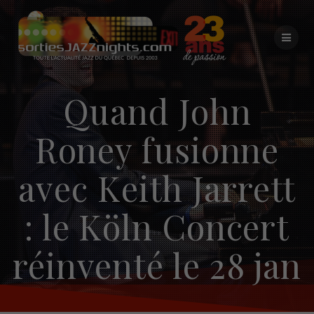
Skip
to
content
Quand John
Roney fusionne
avec Keith Jarrett
: le Köln Concert
réinventé le 28 jan