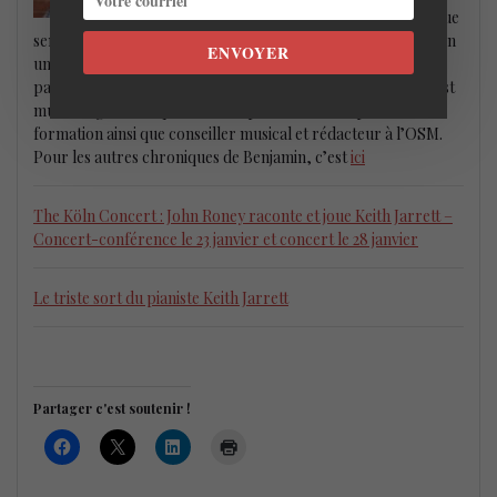
Depuis janvier 2018, il nous propose chaque
semaine
le bon plan jazz de la semaine
qui peut être aussi bien
ENVOYER
un lancement d’album dans un café artistique obscur que le
passage d’une grande vedette à guichets fermés. Benjamin est
musicologue, critique musical, pianiste et trompettiste de
formation ainsi que conseiller musical et rédacteur à l’OSM.
Pour les autres chroniques de Benjamin, c’est
ici
The Köln Concert : John Roney raconte et joue Keith Jarrett –
Concert-conférence le 23 janvier et concert le 28 janvier
Le triste sort du pianiste Keith Jarrett
Partager c'est soutenir !