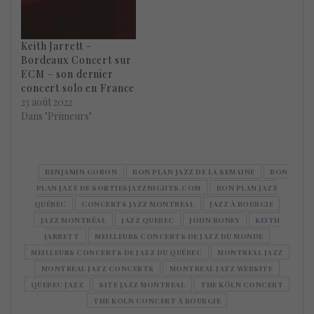
Keith Jarrett –
Bordeaux Concert sur
ECM – son dernier
concert solo en France
23 août 2022
Dans "Primeurs"
BENJAMIN GORON
BON PLAN JAZZ DE LA SEMAINE
BON
PLAN JAZZ DE SORTIESJAZZNIGHTS.COM
BON PLAN JAZZ
QUÉBEC
CONCERTS JAZZ MONTREAL
JAZZ À BOURGIE
JAZZ MONTRÉAL
JAZZ QUEBEC
JOHN RONEY
KEITH
JARRETT
MEILLEURS CONCERTS DE JAZZ DU MONDE
MEILLEURS CONCERTS DE JAZZ DU QUÉBEC
MONTREAL JAZZ
MONTREAL JAZZ CONCERTS
MONTREAL JAZZ WEBSITE
QUEBEC JAZZ
SITE JAZZ MONTREAL
THE KÖLN CONCERT
THE KOLN CONCERT À BOURGIE