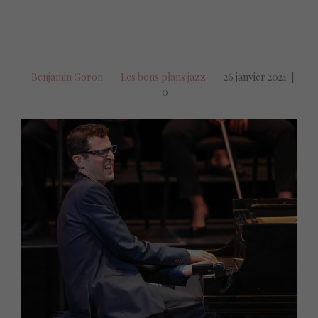
Benjamin Goron
Les bons plans jazz
26 janvier 2021
|
0