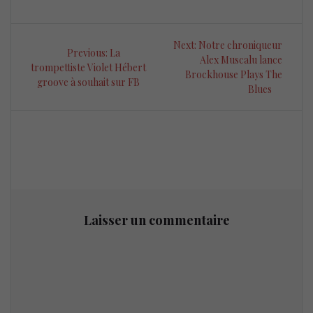
Navigation
Next
Next:
Notre chroniqueur
Previous
Previous:
La
de
post:
Alex Muscalu lance
post:
trompettiste Violet Hébert
Brockhouse Plays The
groove à souhait sur FB
l’article
Blues
Laisser un commentaire