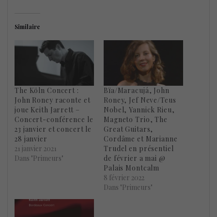
Similaire
The Köln Concert :
Bïa/Maracujá, John
John Roney raconte et
Roney, Jef Neve/Teus
joue Keith Jarrett –
Nobel, Yannick Rieu,
Concert-conférence le
Magneto Trio, The
23 janvier et concert le
Great Guitars,
28 janvier
Cordâme et Marianne
21 janvier 2021
Trudel en présentiel
Dans "Primeurs"
de février a mai @
Palais Montcalm
8 février 2022
Dans "Primeurs"