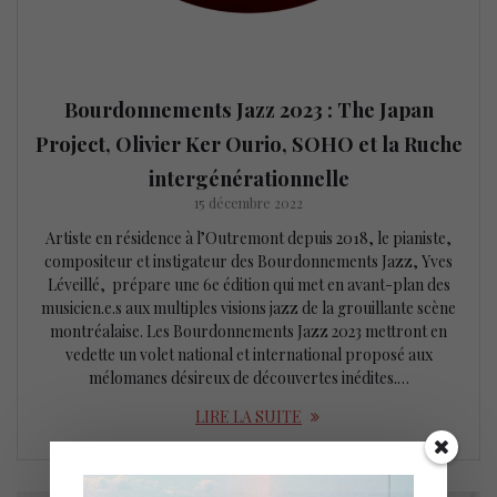
Bourdonnements Jazz 2023 : The Japan
Project, Olivier Ker Ourio, SOHO et la Ruche
intergénérationnelle
15 décembre 2022
Artiste en résidence à l’Outremont depuis 2018, le pianiste,
compositeur et instigateur des Bourdonnements Jazz, Yves
Léveillé, prépare une 6e édition qui met en avant-plan des
musicien.e.s aux multiples visions jazz de la grouillante scène
montréalaise. Les Bourdonnements Jazz 2023 mettront en
vedette un volet national et international proposé aux
mélomanes désireux de découvertes inédites.…
LIRE LA SUITE