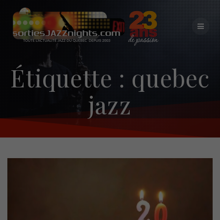
Skip
to
content
Étiquette :
quebec
jazz