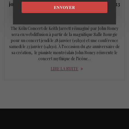
joue Keith Jarrett – Concert-conférence le 23
ENVOYER
janvier et concert le 28 janvier
21 janvier 2021
The Köln Concert de Keith Jarrett réimaginé par John Roney
sera en webdiffusion à partir de la magnifique Salle Bourgie
pour un concert jeudi le 28 janvier (19h30) et une conférence
samedi le 23 janvier (14h30). À l’occasion du 45e anniversaire de
sa création, le pianiste montréalais John Roney réinvente le
concert mythique de l’icône…
LIRE LA SUITE