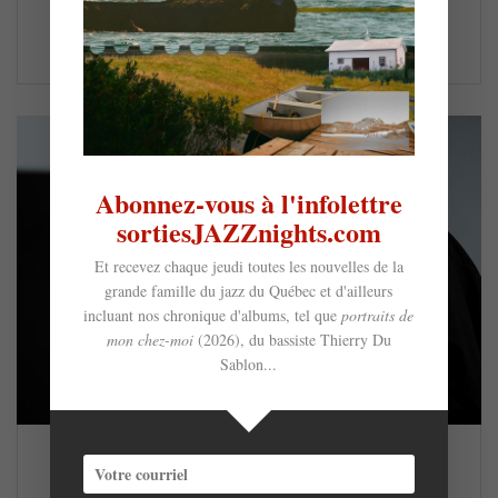
se retrouver, l’espace d’un instant, immobile devant…
LIRE LA SUITE
Abonnez-vous à l'infolettre
sortiesJAZZnights.com
Et recevez chaque jeudi toutes les nouvelles de la
grande famille du jazz du Québec et d'ailleurs
incluant nos chronique d'albums, tel que
portraits de
mon chez-moi
(2026), du bassiste Thierry Du
Sablon...
The Köln Concert : John Roney raconte et