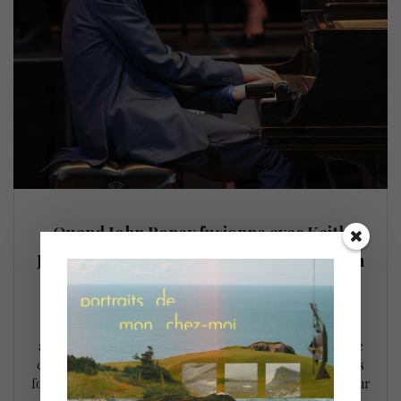
Quand John Roney fusionne avec Keith
Jarrett : le Köln Concert réinventé le 28 jan
26 janvier 2021
Imaginez ce randonneur chevronné qui décide un jour de
s’aventurer dans un paysage que nul avant lui n’a osé
affronter. En face de tous les possibles, il trace son propre
chemin, suit le mélodieux cours d’un ruisseau, traverse des
forêts denses et brumeuses, gravit des pentes abruptes pour