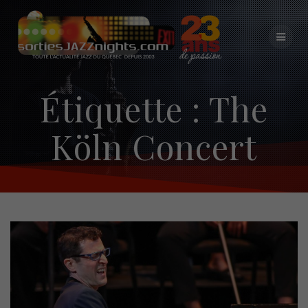
Skip
to
content
Étiquette :
The
Köln Concert