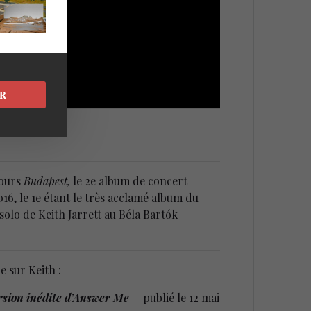
R
jours
Budapest,
le 2e album de concert
16, le 1e étant le très acclamé album du
olo de Keith Jarrett au Béla Bartók
e sur Keith :
ersion inédite d’Answer Me
–
publié le 12 mai