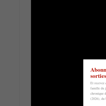
Abonne
sorti
Et recevez 
famille du 
chronique d
(2026), du 