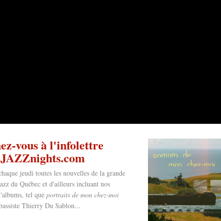
z-vous à l'infolettre
esJAZZnights.com
chaque jeudi toutes les nouvelles de la grande
jazz du Québec et d'ailleurs incluant nos
'albums, tel que
portraits de mon chez-moi
bassiste Thierry Du Sablon...