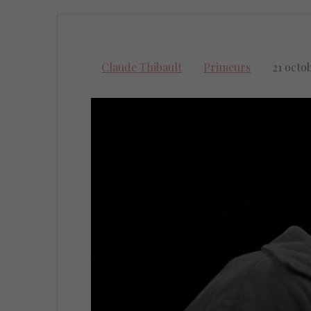
Claude Thibault
Primeurs
21 octo