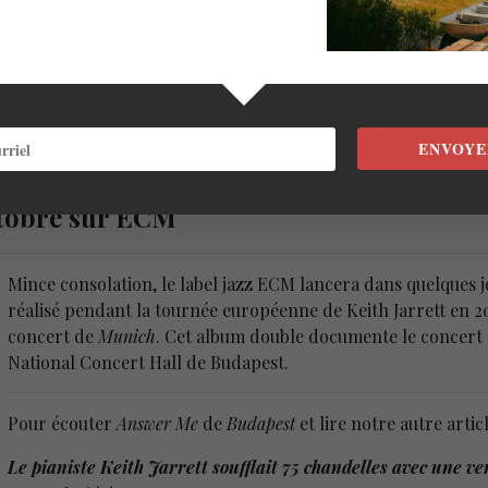
ENVOYE
ctobre sur ECM
Mince consolation, le label jazz ECM lancera dans quelques 
réalisé pendant la tournée européenne de Keith Jarrett en 20
concert de
Munich
. Cet album double documente le concert s
National Concert Hall de Budapest.
Pour écouter
Answer Me
de
Budapest
et lire notre autre articl
Le pianiste Keith Jarrett soufflait 75 chandelles avec une v