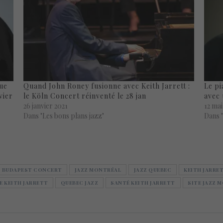
oue
Quand John Roney fusionne avec Keith Jarrett :
Le pi
vier
le Köln Concert réinventé le 28 jan
avec 
26 janvier 2021
12 ma
Dans "Les bons plans jazz"
Dans 
T BUDAPEST CONCERT
JAZZ MONTRÉAL
JAZZ QUEBEC
KEITH JARRE
E KEITH JARRETT
QUEBEC JAZZ
SANTÉ KEITH JARRETT
SITE JAZZ 