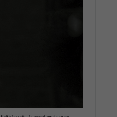
 Keith Jarrett – le grand musicien ne