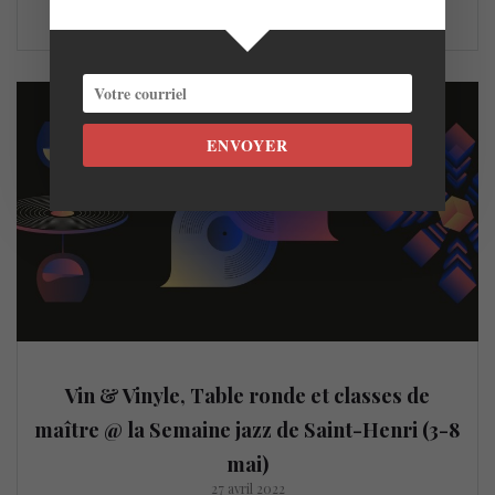
LIRE LA SUITE
ENVOYER
Vin & Vinyle, Table ronde et classes de
maître @ la Semaine jazz de Saint-Henri (3-8
mai)
27 avril 2022