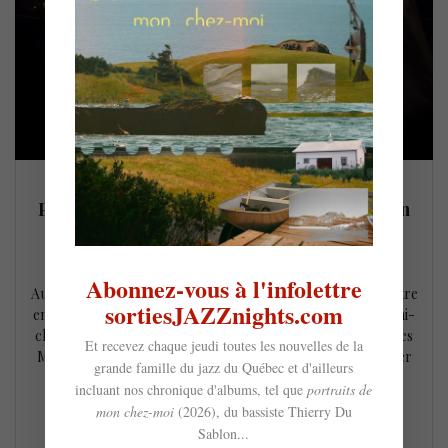
Piano Caméléons : Matt Herskowitz et John
Roney @ Ahuntsic (24 août)
18 août 2022
Abonnez-vous à l'infolettre
Au menu de la semaine, Piano Caméléons, la double rencontre
sortiesJAZZnights.com
entre deux pianistes virtuoses et deux univers musicaux, à mi-
chemin entre la musique classique et l’improvisation jazz. Les
Et recevez chaque jeudi toutes les nouvelles de la
Montréalais Matt Herskowitz et John Roney feront résonner
grande famille du jazz du Québec et d'ailleurs
le répertoire de Bach, Debussy, Chopin, Schumann et
incluant nos chronique d'albums, tel que
portraits de
Beethoven entre les murs de la magnifique Église de la
mon chez-moi
(2026), du bassiste Thierry Du
Visitation…
Sablon...