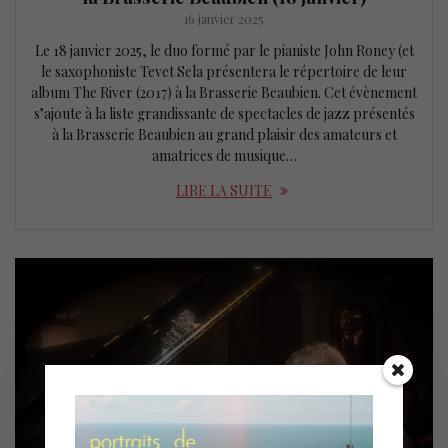
16 janvier 2025
Le 18 janvier 2025, le duo formé par le pianiste John Roney (et
le saxophoniste Tevet Sela présentera le répertoire de leur
album The River (2017) à la Brasserie Beaubien. Cet évènement
s’ajoute à la liste grandissante de spectacles de jazz présentés
à la Brasserie Beaubien au grand plaisir des amateurs et
amatrices de musique…
LIRE LA SUITE