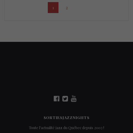
Posts
Page
Page
1
2
navigation
SORTIESJAZZNIGHTS
Toute l'actualité jazz du Québec depuis 2003 !