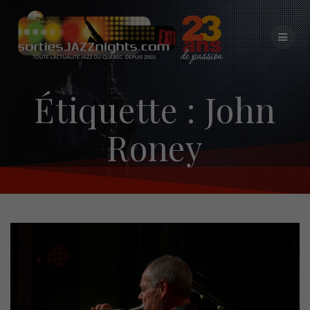
Skip
to
content
Étiquette :
John
Roney