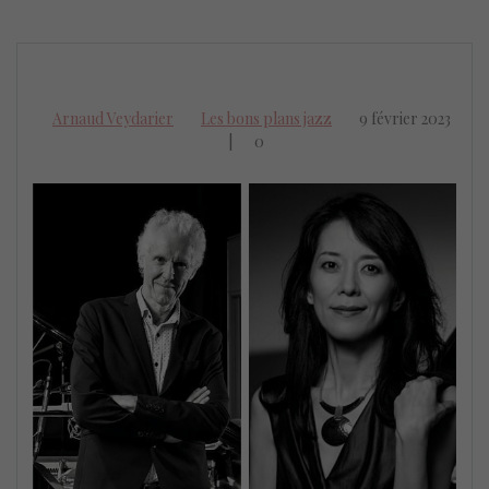
Arnaud Veydarier
Les bons plans jazz
9 février 2023
|
0