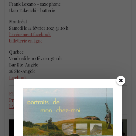
Frank Lozano – saxophone
Ikuo Takeuchi – batterie
Montréal
Samedi le 11 février 2023 @ 20 h
l’événement facebook
billetterie en ligne
Québec
Vendredi le 10 février @ 21h
Bar Ste-Angèle
26 Ste-Angèle
facebook
Félicitations au pianiste Yves Léveillé qui s’est vu décerner le
Prix Opus le 5 février 2023 dans la catégorie Création de
l’Année pour
L’Échelle du temps
.