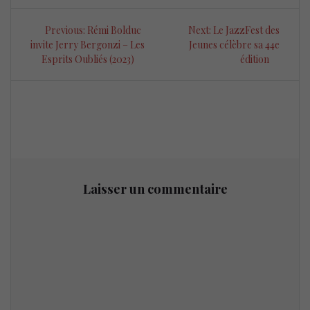
Navigation
Previous
Next
Previous:
Rémi Bolduc
Next:
Le JazzFest des
de
post:
post:
invite Jerry Bergonzi – Les
Jeunes célèbre sa 44e
Esprits Oubliés (2023)
édition
l’article
Laisser un commentaire