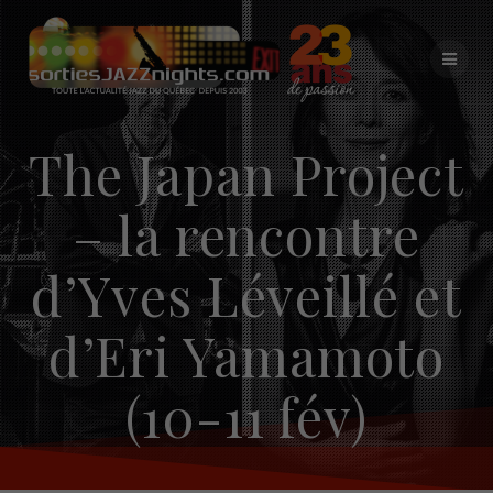
Skip
to
content
The Japan Project
– la rencontre
d’Yves Léveillé et
d’Eri Yamamoto
(10-11 fév)