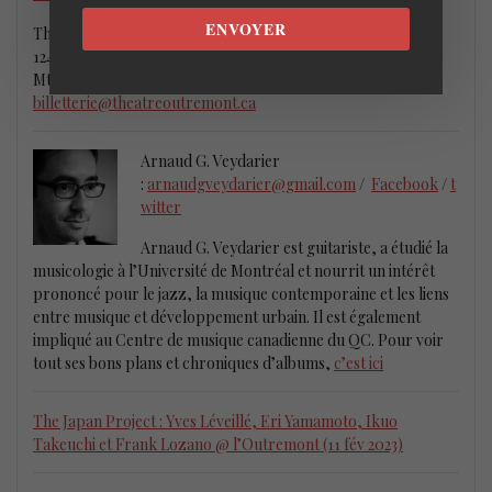
ENVOYER
Théâtre Outremont
1248 Bernard O
Mtl, QC 514-495-9944
billetterie@theatreoutremont.ca
Arnaud G. Veydarier
:
arnaudgveydarier@gmail.com
/
Facebook
/
t
witter
Arnaud G. Veydarier est guitariste, a étudié la
musicologie à l’Université de Montréal et nourrit un intérêt
prononcé pour le jazz, la musique contemporaine et les liens
entre musique et développement urbain. Il est également
impliqué au Centre de musique canadienne du QC. Pour voir
tout ses bons plans et chroniques d’albums,
c’est ici
The Japan Project : Yves Léveillé, Eri Yamamoto, Ikuo
Takeuchi et Frank Lozano @ l’Outremont (11 fév 2023)