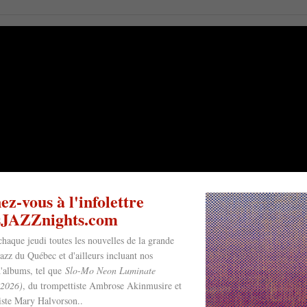
z-vous à l'infolettre
esJAZZnights.com
chaque jeudi toutes les nouvelles de la grande
jazz du Québec et d'ailleurs incluant nos
'albums, tel que
Slo-Mo Neon Luminate
(2026)
, du trompettiste Ambrose Akinmusire et
riste Mary Halvorson..