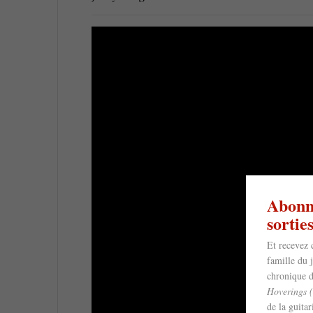
Abonne
sorti
Et recevez 
famille du 
chronique d
Hoverings 
de la guita