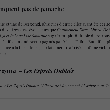
anquent pas de panache
c et une de Bergonzi, plusieurs d’entre elles ayant été écri
s des titres aussi évocateurs que
Confinement Forcé
,
Liberté D
 Ago et In Love Like Someone
suggèrent plutôt la joie de retrouv
réatif spontané. Accompagnés par Marie-Fatima Rudolf au pia
mance à la fois intense, parfaitement maîtrisée et d’une virtuosi
che.
ergonzi –
Les Esprits Oubliés
e / Les Esprits Oubliés / Liberté de Mouvement / Kasparov vs To