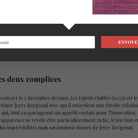
ENVOYE
es deux complices
 concert le 3 décembre dernier,
Les Esprits Oubliés
(2023) est l
énor Jerry Bergonzi avec qui il entretient une étroite relation
es qui, tout en partageant un appétit certain pour l’innovati
 apparence se révèle être particulièrement riche, le jeu tout e
lus imprévisibles mais savamment dosées de Jerry Bergonzi.