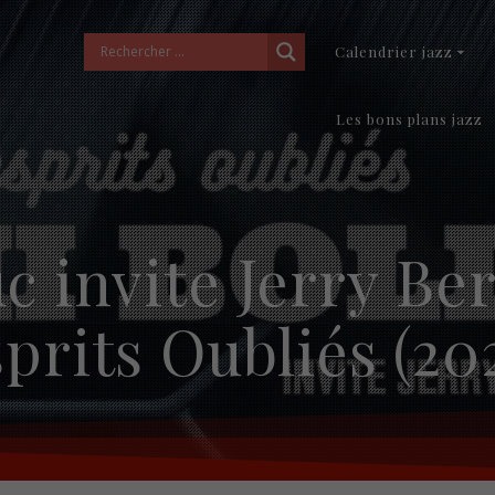
Calendrier jazz
Les bons plans jazz
 invite Jerry Be
prits Oubliés (20