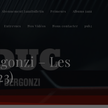
Abonnement JazzBulletin
Primeurs
Albums jazz
Entrevues
Nos Vidéos
Nous contacter
pub2
rgonzi – Les
23)