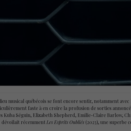
lieu musical québécois se font encore sentir, notamment avec
iculièrement faste à en croire la profusion de sorties annonc
es Kuba Séguin, Elizabeth Shepherd, Emilie-Claire Barlow, Chr
c dévoilait récemment
Les Esprits Oubliés
(2023), une superbe 