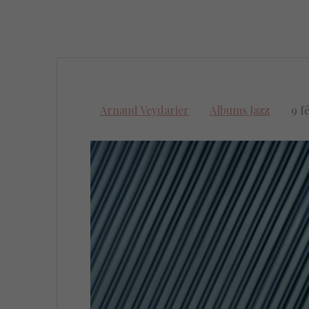
Arnaud Veydarier
Albums Jazz
9 f