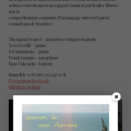
artistes entretiennent un rapport musical particulier illustré
par la
compréhension commune d’un langage universel qui ne
connaît pas de frontière.
The Japan Project – mémoires et improvisations
Yves Léveillé – piano
Eri Yamamoto – piano
Frank Lozano – saxophone
Ikuo Takeuchi – batterie
Samedi le 11 février 2023 @ 20 h
l’événement facebook
billetterie en ligne