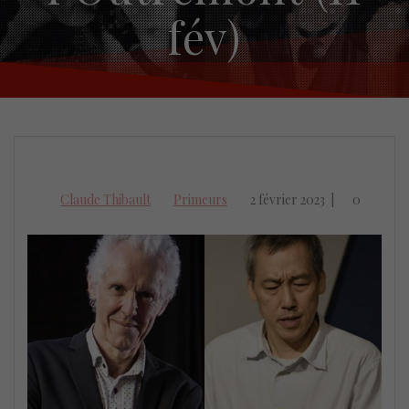
fév)
Claude Thibault
Primeurs
2 février 2023
|
0