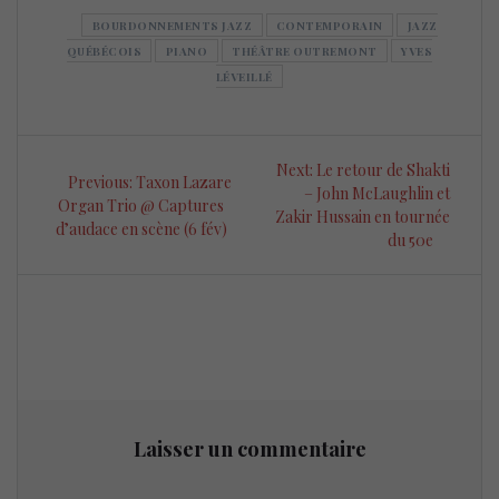
BOURDONNEMENTS JAZZ
CONTEMPORAIN
JAZZ
QUÉBÉCOIS
PIANO
THÉÂTRE OUTREMONT
YVES
LÉVEILLÉ
Navigation
Next
Next:
Le retour de Shakti
Previous
Previous:
Taxon Lazare
de
post:
– John McLaughlin et
post:
Organ Trio @ Captures
Zakir Hussain en tournée
d’audace en scène (6 fév)
l’article
du 50e
Laisser un commentaire