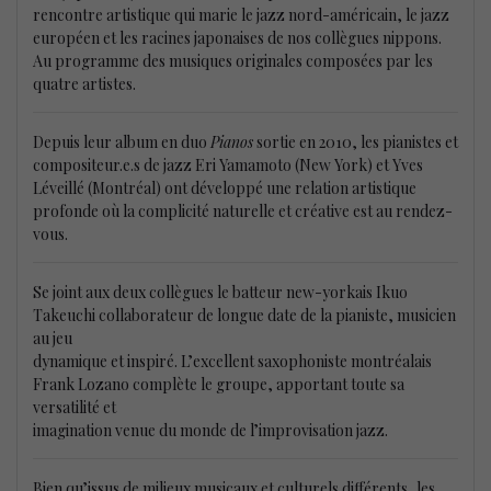
rencontre artistique qui marie le jazz nord-américain, le jazz
européen et les racines japonaises de nos collègues nippons.
Au programme des musiques originales composées par les
quatre artistes.
Depuis leur album en duo
Pianos
sortie en 2010, les pianistes et
compositeur.e.s de jazz Eri Yamamoto (New York) et Yves
Léveillé (Montréal) ont développé une relation artistique
profonde où la complicité naturelle et créative est au rendez-
vous.
Se joint aux deux collègues le batteur new-yorkais Ikuo
Takeuchi collaborateur de longue date de la pianiste, musicien
au jeu
dynamique et inspiré. L’excellent saxophoniste montréalais
Frank Lozano complète le groupe, apportant toute sa
versatilité et
imagination venue du monde de l’improvisation jazz.
Bien qu’issus de milieux musicaux et culturels différents, les