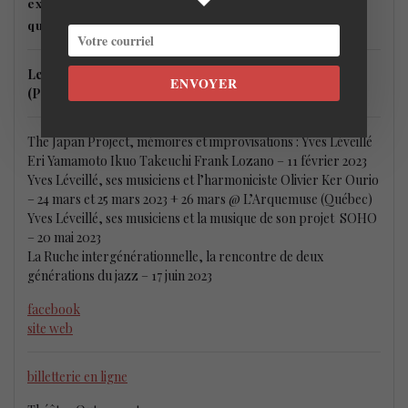
expérience qui conjugue l’intimité du bar jazz et la
qualité de la salle de spectacle.
Les Bourdonnements Jazz 2023 @ Théâtre Outremont
ENVOYER
(Petit Outremont)
The Japan Project, mémoires et improvisations : Yves Léveillé
Eri Yamamoto Ikuo Takeuchi Frank Lozano – 11 février 2023
Yves Léveillé, ses musiciens et l’harmoniciste Olivier Ker Ourio
– 24 mars et 25 mars 2023 + 26 mars @ L’Arquemuse (Québec)
Yves Léveillé, ses musiciens et la musique de son projet SOHO
– 20 mai 2023
La Ruche intergénérationnelle, la rencontre de deux
générations du jazz – 17 juin 2023
facebook
site web
billetterie en ligne