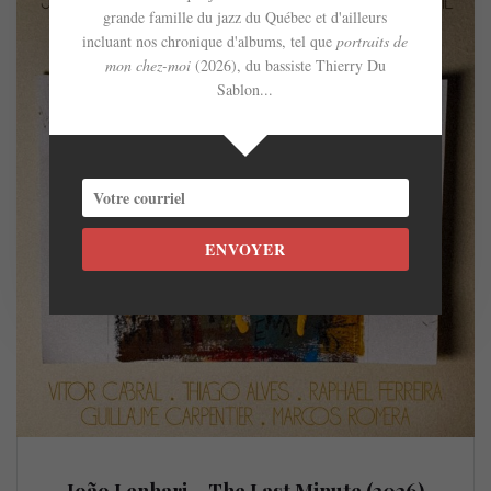
grande famille du jazz du Québec et d'ailleurs
incluant nos chronique d'albums, tel que
portraits de
mon chez-moi
(2026), du bassiste Thierry Du
Sablon...
ENVOYER
João Lenhari – The Last Minute (2026)