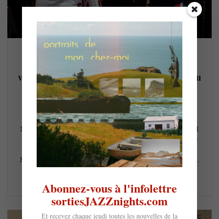
Aguas – le pianiste Omar Sosa et la
violoniste/chanteuse Yilian Cañizares : l’eau
rencontre le feu @ PdA (28 fév)
11 février 2026
Quand le maître de la composition et de la mélodie, Omar
Sosa, rencontre l’énergie créative de Yilian Cañizares, naît
une alchimie rare : celle de l’eau et du feu. Et cette alchimie
prendra vie sur la musique d’Aguas (2018) @ la Cinquième
Salle de la Place des Arts le 28 février. Omar Sosa et Yilian…
LIRE LA SUITE
Abonnez-vous à l'infolettre
sortiesJAZZnights.com
Et recevez chaque jeudi toutes les nouvelles de la