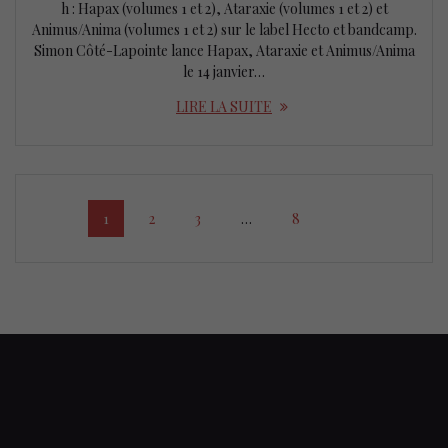
h : Hapax (volumes 1 et 2), Ataraxie (volumes 1 et 2) et
Animus/Anima (volumes 1 et 2) sur le label Hecto et bandcamp.
Simon Côté-Lapointe lance Hapax, Ataraxie et Animus/Anima
le 14 janvier…
LIRE LA SUITE
Posts
Page
Page
Page
Page
1
2
3
…
8
navigation