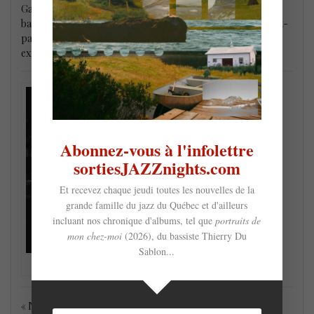
Gary Tremblay. Entre deux sets du Samuel Blais 4tet assis au
bar du club de la rue St-Denis – et qui remonte la pente post-
pandémique avec vigueur (il y avait du monde!) – il nous
explique.
Abonnez-vous à l'infolettre
sortiesJAZZnights.com
Et recevez chaque jeudi toutes les nouvelles de la
grande famille du jazz du Québec et d'ailleurs
incluant nos chronique d'albums, tel que
portraits de
mon chez-moi
(2026), du bassiste Thierry Du
Sablon...
Gary Tremblay @ Dièse Onze
« Notre boutique en ligne c’est un moyen pour nous de