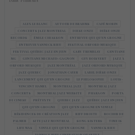
Dans "Primeurs"
ALEX LE BLANC
AUTOUR DE BRAHMS
CAFÉ MORIN
CONCERTS JAZZ MONTREAL
DIESE ONZE
DIÈSE ONZE
RECORDS
ÉMILE CHIASSON
ENTREVUE QUI QU'EN GROGNE
ENTREVUE YANNICK RIEU
FESTIVAL ORFORD MUSIQUE
FESTIVAL QUÉBEC JAZZ EN JUIN
GARY TREMBLAY
GENTIANE
MG
GENTIANE MICHAUD-GAGNON
GUY BOISVERT
JAZZ À
ORFORD MUSIQUE
JAZZ MONTRÉAL
JAZZ ORFORD MUSIQUE
JAZZ QUEBEC
JONATHAN CAYER
LABEL DIÈSE ONZE
LANCEMENT QUI QU'EN GROGNE
LE PHILOSOPHE
LOUIS-
VINCENT HAMEL
MONTREAL JAZZ
MONTREAL JAZZ
CONCERTS
MONTREAL JAZZ WEBSITE
PHARAON
PORTA
DI CINESE
PRÉTEXTE
QUEBEC JAZZ
QUÉBEC JAZZ EN JUIN
QUI QU'EN GROGNE
QUI QU'EN GROGNE EN VINYLE
RÉSIDENCES DE CRÉATION JAZZ
RIFF DROITE
ROCHER DE
PALMER
SITE JAZZ MONTREAL
SONG SISTERS
TIME IS
LIFE WAS
VINYLE QUI QU'EN GROGNE
YANNICK RIEU
YANNICK RIEU GENERATION QUARTET