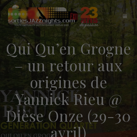
Skip
to
content
Qui Qu’en Grogne
– un retour aux
origines de
Yannick Rieu @
Dièse Onze (29-30
avril)