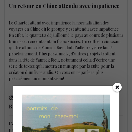
Un retour en Chine attendu avec impatience
Le Quartet attend avec impatience la normalisation des
voyages en Chine où le groupe y est attendu avec impatience.
En effet, le quartet a déjà sillonné le pays au cours de plusieurs
tournées, rencontrant un franc succès. Un coffret réunissant
quatre albums de Yannick Rieu doit d’ailleurs y être lancé
prochainement. Plus personnels, d’autres projets trottent
dans la tête de Yannick Rieu, notamment celui d’écrire une
série de textes qu’il mettra en musique par la suite pour la
création d’un livre audio. On vous en reparlera plus
précisément au moment venu!
Qui Qu’en Grogne
en vinyle sur Dièse Onze
Records
L’album
Qui Qu’en Grogne
sera lancé sur vinyle à l’automne
prochain grâce à l’émergent label Dièse Onze Records de