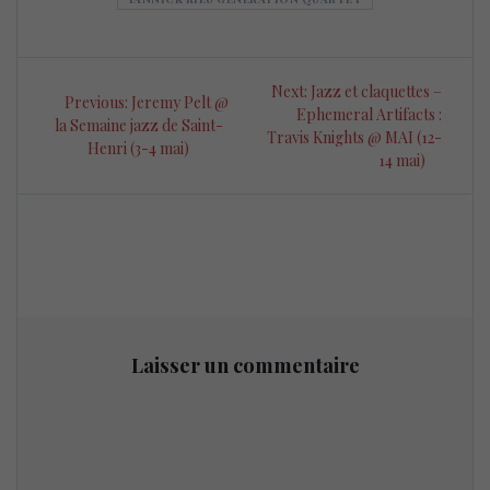
Navigation
Next
Next:
Jazz et claquettes –
Previous
Previous:
Jeremy Pelt @
de
post:
Ephemeral Artifacts :
post:
la Semaine jazz de Saint-
Travis Knights @ MAI (12-
Henri (3-4 mai)
l’article
14 mai)
Laisser un commentaire