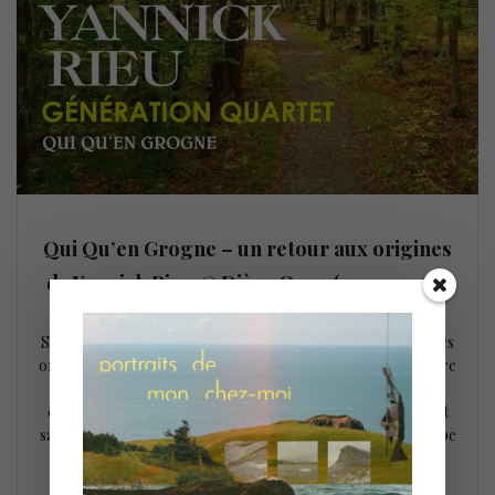
Qui Qu’en Grogne – un retour aux origines
de Yannick Rieu @ Dièse Onze (29-30 avril)
28 avril 2022
Sur Qui Qu’en Grogne Yannick Rieu propose un retour à ses
origines et ses influences premières basées sur un répertoire
original qui prend sa source dans les quartettes dits «
classiques » en jazz à savoir piano, contrebasse, batterie et
saxophone. Des mélodies simples à partir desquels le groupe
improvise et développe ces thématiques pour…