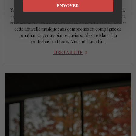
21 avril 2022
ENVOYER
Yannick Rieu lance son nouvel opus Qui Qu’en Grogne avec le
Génération Quartet au Dièse Onze les 29 et 30 avril. Pour cet
événement que vous ne voudrez pas manquer il nous propose
cette nouvelle musique sans compromis en compagnie de
Jonathan Cayer au piano/claviers, Alex Le Blanc à la
contrebasse et Louis-Vincent Hamel à…
LIRE LA SUITE