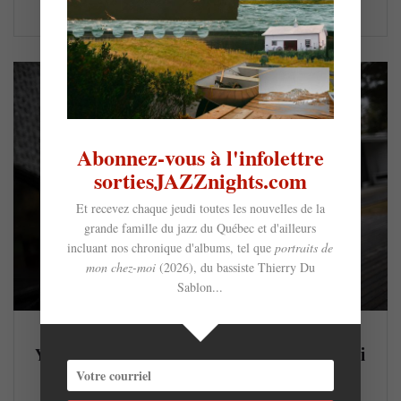
LIRE LA SUITE
Abonnez-vous à l'infolettre
sortiesJAZZnights.com
Et recevez chaque jeudi toutes les nouvelles de la
grande famille du jazz du Québec et d'ailleurs
incluant nos chronique d'albums, tel que
portraits de
mon chez-moi
(2026), du bassiste Thierry Du
Sablon...
Yannick Rieu Génération Quartet lance Qui
Qu’en Grogne @ Dièse Onze (29-30 avril)