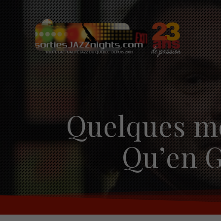
Skip
to
content
Quelques mo
Qu’en G