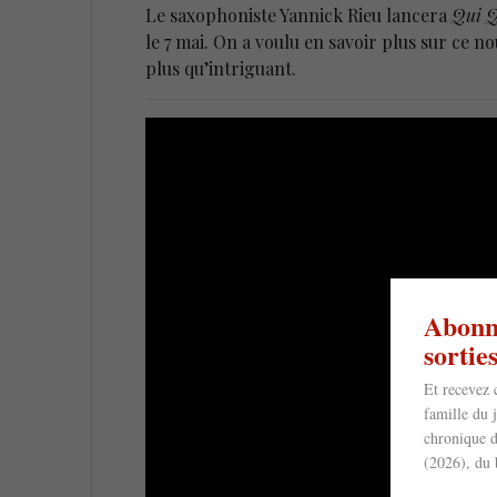
Le saxophoniste Yannick Rieu lancera
Qui Q
le 7 mai. On a voulu en savoir plus sur ce n
plus qu’intriguant.
Abonne
sorti
Et recevez 
famille du 
chronique d
(2026), du 