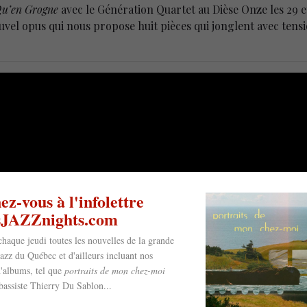
u’en Grogne
avec le Génération Quartet au Dièse Onze les 29 e
ouvel opus qui nous propose huit pièces qui jonglent avec tensi
z-vous à l'infolettre
esJAZZnights.com
chaque jeudi toutes les nouvelles de la grande
jazz du Québec et d'ailleurs incluant nos
'albums, tel que
portraits de mon chez-moi
bassiste Thierry Du Sablon...