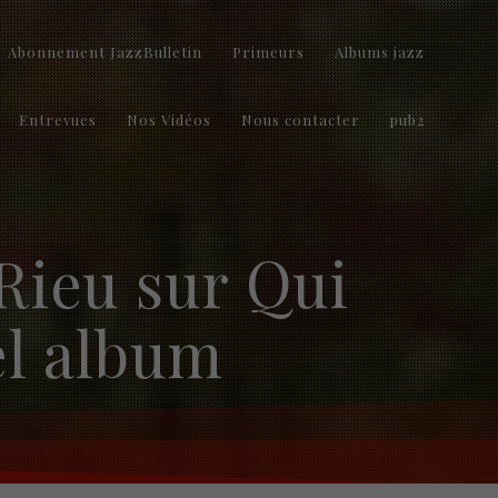
Abonnement JazzBulletin
Primeurs
Albums jazz
Entrevues
Nos Vidéos
Nous contacter
pub2
Rieu sur Qui
el album