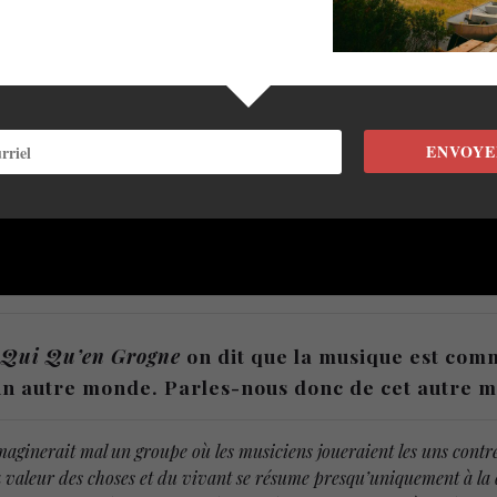
ENVOYE
m
Qui Qu’en Grogne
on dit que la musique est com
s un autre monde. Parles-nous donc de cet autre
maginerait mal un groupe où les musiciens joueraient les uns cont
la valeur des choses et du vivant se résume presqu’uniquement à l