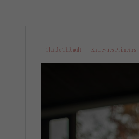
Claude Thibault
Entrevues
Primeurs