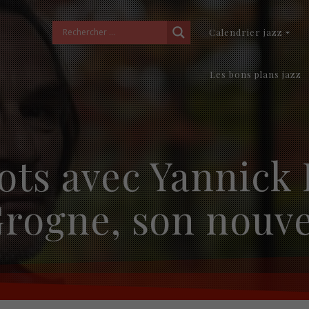
Calendrier jazz
Les bons plans jazz
ts avec Yannick 
rogne, son nouv