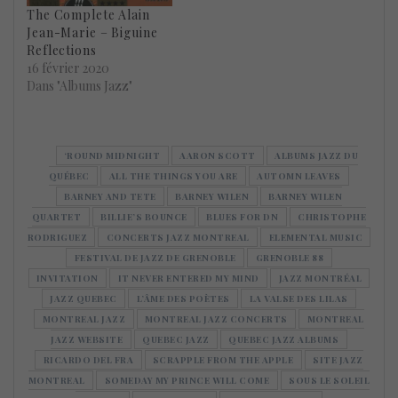
The Complete Alain
Jean-Marie – Biguine
Reflections
16 février 2020
Dans "Albums Jazz"
‘ROUND MIDNIGHT
AARON SCOTT
ALBUMS JAZZ DU
QUÉBEC
ALL THE THINGS YOU ARE
AUTOMN LEAVES
BARNEY AND TETE
BARNEY WILEN
BARNEY WILEN
QUARTET
BILLIE’S BOUNCE
BLUES FOR DN
CHRISTOPHE
RODRIGUEZ
CONCERTS JAZZ MONTREAL
ELEMENTAL MUSIC
FESTIVAL DE JAZZ DE GRENOBLE
GRENOBLE 88
INVITATION
IT NEVER ENTERED MY MIND
JAZZ MONTRÉAL
JAZZ QUEBEC
L’ÂME DES POÈTES
LA VALSE DES LILAS
MONTREAL JAZZ
MONTREAL JAZZ CONCERTS
MONTREAL
JAZZ WEBSITE
QUEBEC JAZZ
QUEBEC JAZZ ALBUMS
RICARDO DEL FRA
SCRAPPLE FROM THE APPLE
SITE JAZZ
MONTREAL
SOMEDAY MY PRINCE WILL COME
SOUS LE SOLEIL