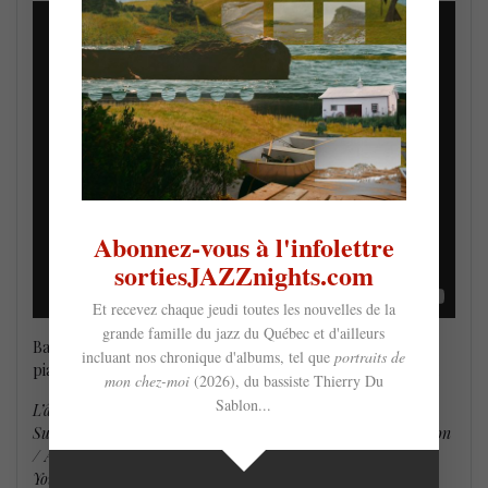
Abonnez-vous à l'infolettre
sortiesJAZZnights.com
Et recevez chaque jeudi toutes les nouvelles de la
grande famille du jazz du Québec et d'ailleurs
Barney Wilen : saxophone tenor et soprano / Tete Montoliu :
incluant nos chronique d'albums, tel que
portraits de
piano / Ricardo Del Fra : contrebasse / Aaron Scott : batterie.
mon chez-moi
(2026), du bassiste Thierry Du
Sablon...
L’âme des poètes / Billie’s Bounce / ‘Round Midnight /
Summertime / Medley : It Never Entered My Mind – Invitation
/ All The Things
You Are / La valse des lilas / Medley : Sous le soleil de Paris –