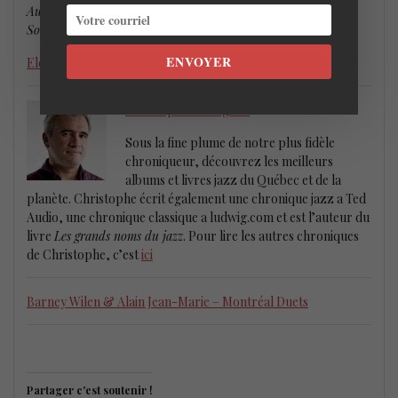
Automn Leaves / Blues for DN / Scrapple From The Apple /
Someday My Prince Will Come
ENVOYER
Elemental Music
Christophe Rodriguez
Sous la fine plume de notre plus fidèle
chroniqueur, découvrez les meilleurs
albums et livres jazz du Québec et de la
planète. Christophe écrit également une chronique jazz a Ted
Audio, une chronique classique a ludwig.com et est l’auteur du
livre
Les grands noms du jazz
. Pour lire les autres chroniques
de Christophe, c’est
ici
Barney Wilen & Alain Jean-Marie – Montréal Duets
Partager c'est soutenir !