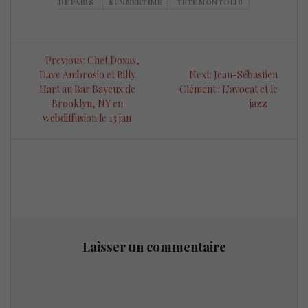
DE PARIS
SUMMERTIME
TETE MONTOLIU
Navigation
Previous
Previous:
Chet Doxas,
de
post:
Next
Dave Ambrosio et Billy
Next:
Jean-Sébastien
post:
Hart au Bar Bayeux de
Clément : L’avocat et le
l’article
Brooklyn, NY en
jazz
webdiffusion le 13 jan
Laisser un commentaire