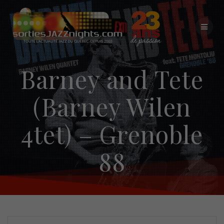
Skip
to
content
Barney and Tete
(Barney Wilen
4tet) – Grenoble
88