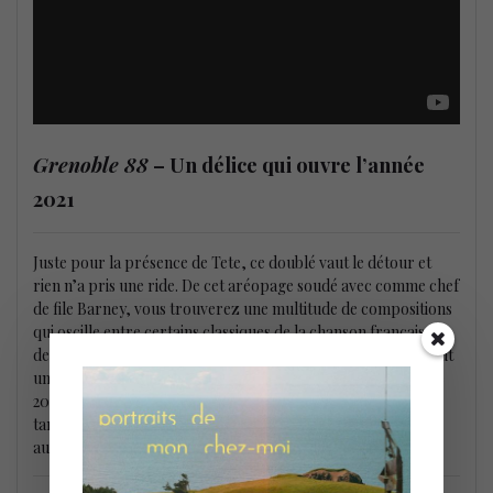
Grenoble 88
– Un délice qui ouvre l’année
2021
Juste pour la présence de Tete, ce doublé vaut le détour et
rien n’a pris une ride. De cet aréopage soudé avec comme chef
de file Barney, vous trouverez une multitude de compositions
qui oscille entre certains classiques de la chanson française et
des standards de jazz revus avec une infinie précision, ou tout
un chacun se partage les chorus. Un délice qui ouvre l’année
2021 sous des cieux émouvants et qui vous feront oublier un
tant soit peu, les nouvelles et autres crêpages de chignons
autour de la COVID.