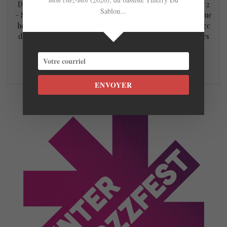
Days, Marathon Day 1 – Vendredi 6 janvier et Marathon Day 2
Sablon...
– Samedi le 7 janvier qui présentent un concert environ chaque
heure dans une douzaine de lieux et une programmation avec
des grands du jazz, des célébrités inconnues, et dans tous les
genres…
LIRE LA SUITE
ENVOYER