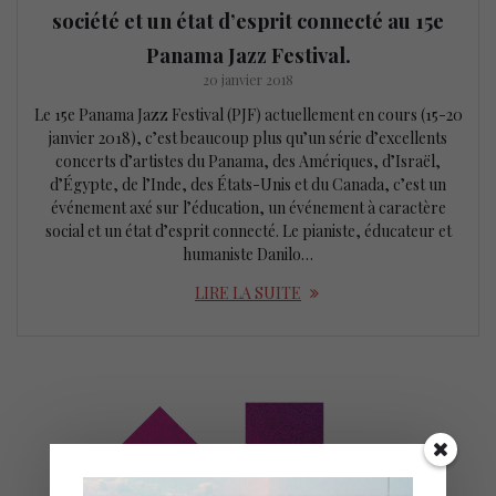
société et un état d’esprit connecté au 15e
Panama Jazz Festival.
20 janvier 2018
Le 15e Panama Jazz Festival (PJF) actuellement en cours (15-20
janvier 2018), c’est beaucoup plus qu’un série d’excellents
concerts d’artistes du Panama, des Amériques, d’Israël,
d’Égypte, de l’Inde, des États-Unis et du Canada, c’est un
événement axé sur l’éducation, un événement à caractère
social et un état d’esprit connecté. Le pianiste, éducateur et
humaniste Danilo…
LIRE LA SUITE