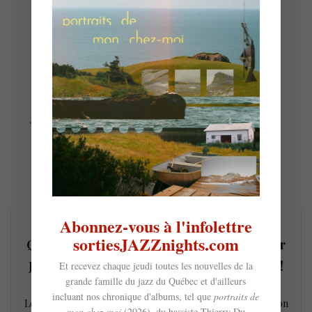
Abonnez-vous à l'infolettre
sortiesJAZZnights.com
Qu’est-ce qui est vraiment génial au Winter
Jazzfest 2017 de NYC ? Les Marathon Days!
Et recevez chaque jeudi toutes les nouvelles de la
grande famille du jazz du Québec et d'ailleurs
20 janvier 2017
incluant nos chronique d'albums, tel que
portraits de
Le coeur du Winter Jazzfest sont les deux journées Marathon
mon chez-moi
(2026), du bassiste Thierry Du