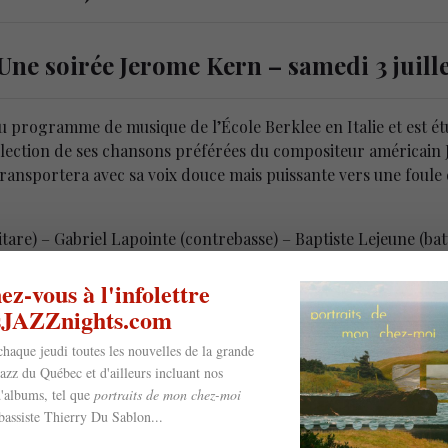
Une soirée Jerome Kern – samedi 3 juille
au programme de musique de l’École Berklee en Italie et est ét
 sélection de ses chansons préférées du compositeur américa
 transportera avec sa voix douce mais puissante vers une foule
itare) – Gabriel Lapointe (contrebasse) – Baptiste Lejeune (bat
z-vous à l'infolettre
esJAZZnights.com
chaque jeudi toutes les nouvelles de la grande
jazz du Québec et d'ailleurs incluant nos
'albums, tel que
portraits de mon chez-moi
bassiste Thierry Du Sablon...