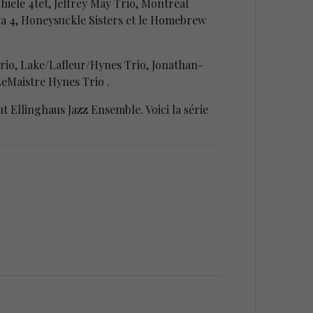
hiele 4tet, Jeffrey May Trio, Montréal
va 4, Honeysuckle Sisters et le Homebrew
Trio, Lake/Lafleur/Hynes Trio, Jonathan-
eMaistre Hynes Trio .
t Ellinghaus Jazz Ensemble. Voici la série