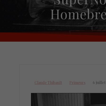
Homebrew
Claude Thibault
Primeurs
6 juille