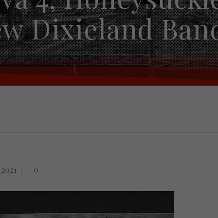
 Dixieland Band,
t 2021
|
0