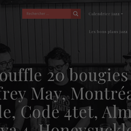
Calendrier jazz
Les bons plans jazz
ouffle 20 bougies
ffrey May, Montré
de, Code 4tet, Alm
a 4, Honeysuckle