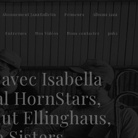
Abonnement JazzBulletin
Primeurs
Albums jazz
Entrevues
Nos Vidéos
Nous contacter
pub2
 avec Isabella
al HornStars,
ut Ellinghaus,
 Sisters,