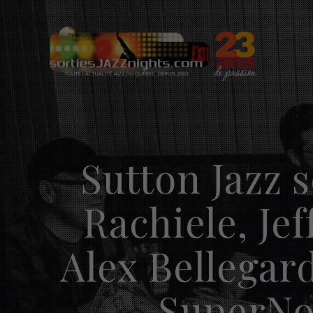
Skip
to
content
Sutton Jazz s
Rachiele, Je
Alex Bellegar
SuperNov