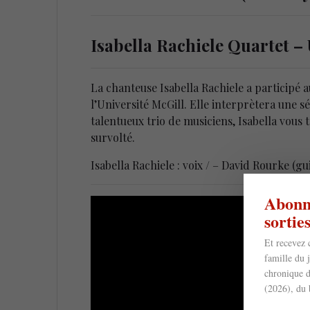
Isabella Rachiele Quartet – 
La chanteuse Isabella Rachiele a participé 
l’Université McGill. Elle interprètera une
talentueux trio de musiciens, Isabella vous
survolté.
Isabella Rachiele : voix / – David Rourke (gu
Abonne
sorti
Et recevez 
famille du 
chronique d
(2026), du 