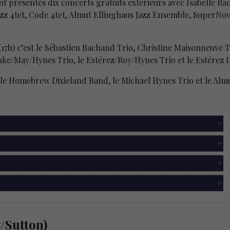
 présentés dix concerts gratuits extérieurs avec Isabelle Rac
azz 4tet, Code 4tet, Almut Ellinghaus Jazz Ensemble, SuperNo
(17h) c’est le Sébastien Bachand Trio, Christine Maisonneuve 
ke/May/Hynes Trio, le Estérez/Roy/Hynes Trio et le Estérez L
t le Homebrew Dixieland Band, le Michael Hynes Trio et le Almu
/Sutton)