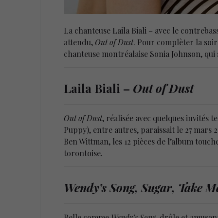
La chanteuse Laila Biali – avec le contreba
attendu,
Out of Dust
. Pour complèter la so
chanteuse montréalaise Sonia Johnson, qui 
Laila Biali –
Out of Dust
Out of Dust
, réalisée avec quelques invités t
Puppy), entre autres, paraissait le 27 mars 
Ben Wittman, les 12 pièces de l’album touch
torontoise.
Wendy’s Song, Sugar, Take Me
Belle comme
Wendy’s Song
, drôle et amusa