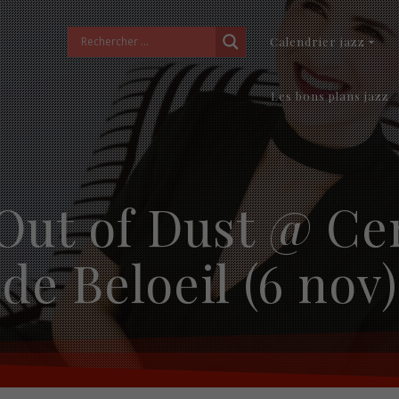
Calendrier jazz
Les bons plans jazz
– Out of Dust @ Ce
de Beloeil (6 nov)