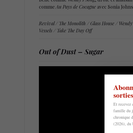
comme
Au Pays de Cocagne
avec Sonia Johnso
Revival / The Monolith / Glass House / Wendy
Vessels / Take The Day Off
Out of Dust – Sugar
Abonne
sorti
Et recevez 
famille du 
chronique d
(2026), du 