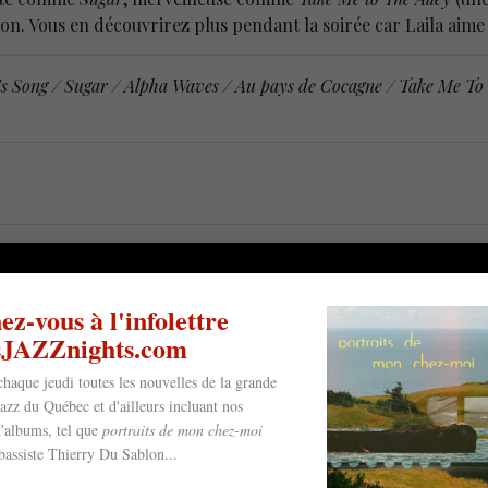
n. Vous en découvrirez plus pendant la soirée car Laila aime b
’s Song / Sugar / Alpha Waves / Au pays de Cocagne / Take Me To 
z-vous à l'infolettre
esJAZZnights.com
chaque jeudi toutes les nouvelles de la grande
jazz du Québec et d'ailleurs incluant nos
'albums, tel que
portraits de mon chez-moi
bassiste Thierry Du Sablon...