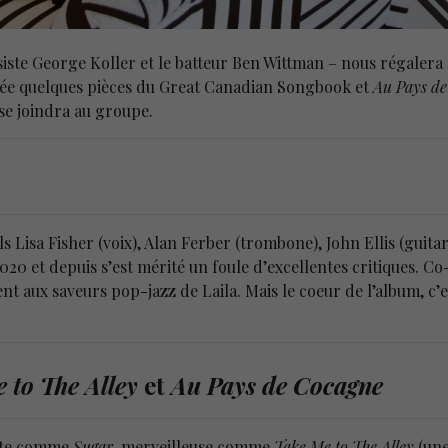
ssiste George Koller et le batteur Ben Wittman – nous régaler
irée quelques pièces du Great Canadian Songbook et
Au Pays d
se joindra au groupe.
els Lisa Fisher (voix), Alan Ferber (trombone), John Ellis (guita
2020 et depuis s’est mérité un foule d’excellentes critiques. Co
ent aux saveurs pop-jazz de Laila. Mais le coeur de l’album, c
 to The Alley
et
Au Pays de Cocagne
nte comme
Sugar
, merveilleuse comme
Take Me to The Alley
(une