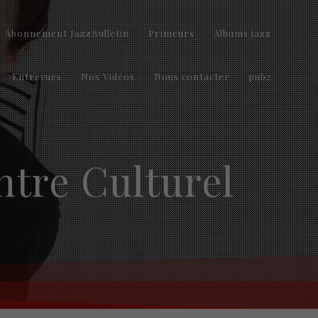
Abonnement JazzBulletin
Primeurs
Albums jazz
Entrevues
Nos Vidéos
Nous contacter
pub2
ntre Culturel