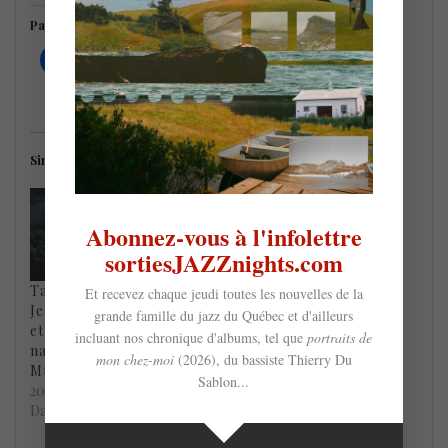
Partager c'est soutenir !
Similaire
Abonnez-vous à l'infolettre
sortiesJAZZnights.com
Tales from Within de
Octaèdre – Jean-
Et recevez chaque jeudi toutes les nouvelles de la
Jean-Nicolas Trottier
Nicolas Trottier,
grande famille du jazz du Québec et d'ailleurs
et L’Orchestre
Yannick Rieu, Edgar
incluant nos chronique d'albums, tel que
portraits de
national de jazz de
Bori et l’Orchestre
mon chez-moi
(2026), du bassiste Thierry Du
Mtl, le 23 janvier
national de jazz de Mtl
Sablon...
20 janvier 2021
(27 mars)
Dans "Primeurs"
17 mars 2021
Dans "Primeurs"