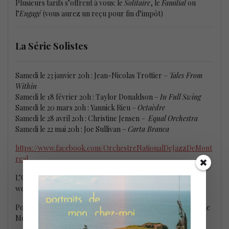
Plusieurs tarifs s’offrent à vous: le
Solitaire
, le
Familial
ou
l’
Engagé
(vous aurez un reçu pour fin d’impôt)
La Série Solistes
Samedi le 23 janvier 20h : Jean-Nicolas Trottier –
Tales From
Within
Samedi le 18 février 20h : Taylor Donaldson –
In Full Swing
Samedi le 20 mars 20h : Yannick Rieu –
Octaèdre
Samedi le 28 avril 20h : Christine Jensen –
Equal Orchestra
Samedi le 22 mai 20h : Joe Sullivan –
Carta Branca
https://www.facebook.com/OrchestreNationalDeJazzDeMont
real
L’Orchestre national de jazz de de Montréal est en
webdiffusion a partir de le 5e Salle de la Place des Arts.
Pour voir tout nos articles sur l’Orchestre national de jazz de
Montréal,
c’est ici