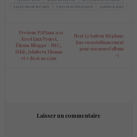
TALES FROM WITHIN
TAYLOR DONALDSON
YANNICK RIEU
Navigation
Previous
Previous:
PAPJazz 2021
Next
Next:
Le batteur Stéphane
de
post:
: Kreol Jazz Project,
post:
Jose en sociofinancement
Étienne Mbappé – NEC,
pour son nouvel album
l’article
Zèklè, Johnbern Thomas
-)
et + du 16 au 23 jan
Laisser un commentaire