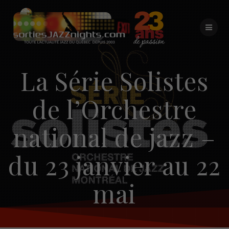
Skip
to
content
La Série Solistes
de l’Orchestre
national de jazz –
du 23 janvier au 22
mai