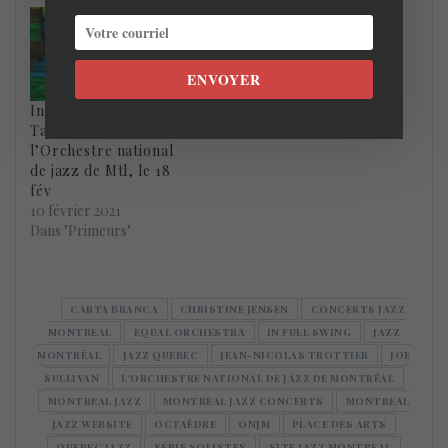
ENVOYER
In Full Swing de
Taylor Donaldson et
l’Orchestre national
de jazz de Mtl, le 18
fév
10 février 2021
Dans "Primeurs"
CARTA BRANCA
CHRISTINE JENSEN
CONCERTS JAZZ
MONTREAL
EQUAL ORCHESTRA
IN FULL SWING
JAZZ
MONTRÉAL
JAZZ QUEBEC
JEAN-NICOLAS TROTTIER
JOE
SULLIVAN
L'ORCHESTRE NATIONAL DE JAZZ DE MONTRÉAL
MONTREAL JAZZ
MONTREAL JAZZ CONCERTS
MONTREAL
JAZZ WEBSITE
OCTAÈDRE
ONJM
PLACE DES ARTS
QUEBEC JAZZ
SÉRIE SOLISTES
SITE JAZZ MONTREAL