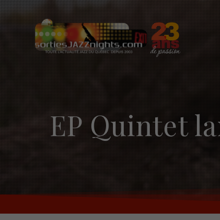
Skip
to
content
EP Quintet la