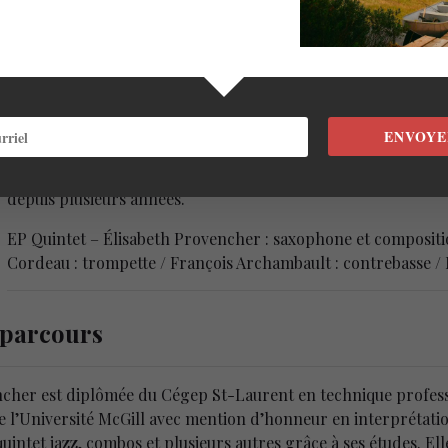
e
Lors du lancement du mardi 8 juin en direct de l’Astral,
Le m
compositions de la saxophoniste Élisabeth Provencher. Influ
ENVOYE
qu’on pourrait qualifier de jazz moderne nous rappelleron
Binney, Brian Blade, etc. Les 5 jeunes musiciens de talent q
depuis plusieurs années.
EP Quintet – Élisabeth Provencher : saxophone et composition
Cordeau : trompette / François Archambault : contrebasse /
 parcours
vencher est diplômée du Cégep St-Laurent en technique profes
 l’Université McGill avec mention d’honneur en interprétation 
quintet jazz, combos et plusieurs autres grâce à ses études. Ell