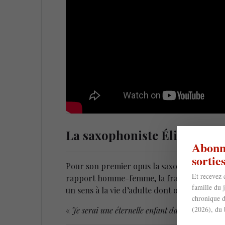
La saxophoniste Élisabeth 
Abonne
sorti
Pour son premier opus la saxophoniste aborde 
Et recevez 
rapport homme-femme, la fragilité des indiv
famille du 
un sens à la vie d’adulte dont on entend si 
chronique d
(2026), du 
«
Je serai une éternelle enfant dans le monde 