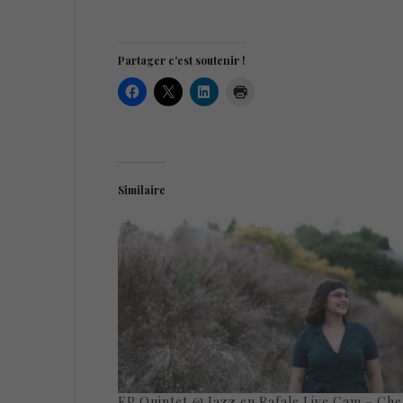
Partager c'est soutenir !
Similaire
EP Quintet @ Jazz en Rafale Live Cam – Che