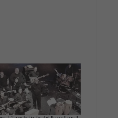
nnick Turcotte Big Band et Pierre Perpall