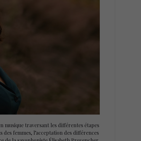
 en musique traversant les différentes étapes
its des femmes, l’acceptation des différences
aire de la saxophoniste Élisabeth Provencher