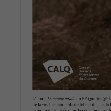
L’album
Le monde adulte
du EP Quintet (@ L’A
de la vie. Les moments de fête et de joie, la
et au final, l’arrivée dans la cour des gra