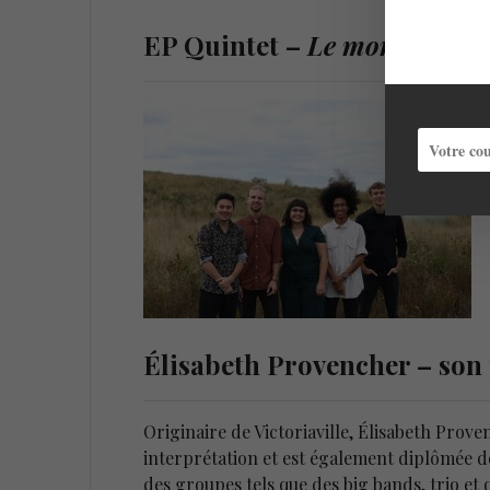
EP Quintet –
Le monde adult
Élisabeth Provencher – son
Originaire de Victoriaville, Élisabeth Pro
interprétation et est également diplômée de
des groupes tels que des big bands, trio et 