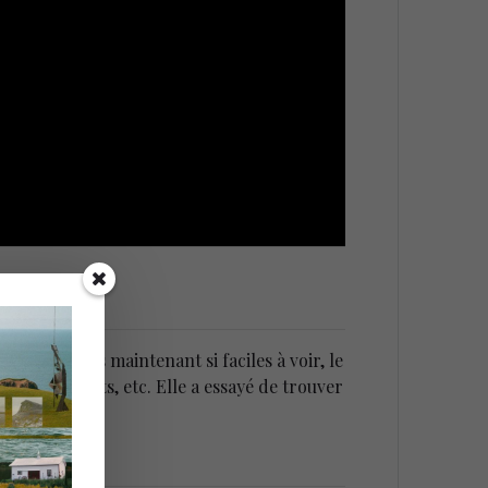
ulte
.
s inégalités maintenant si faciles à voir, le
tions enfants, etc. Elle a essayé de trouver
e.