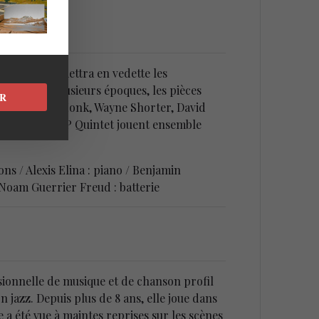
onde adulte
mettra en vedette les
encée par plusieurs époques, les pièces
R
t Thelonious Monk, Wayne Shorter, David
ui forment le EP Quintet jouent ensemble
s / Alexis Elina : piano / Benjamin
 Noam Guerrier Freud : batterie
sionnelle de musique et de chanson profil
jazz. Depuis plus de 8 ans, elle joue dans
e a été vue à maintes reprises sur les scènes