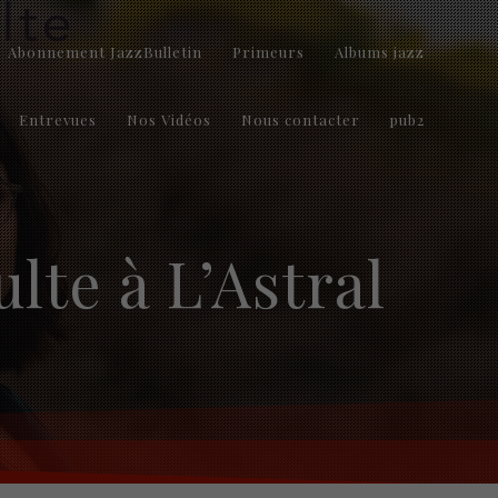
Abonnement JazzBulletin
Primeurs
Albums jazz
Entrevues
Nos Vidéos
Nous contacter
pub2
lte à L’Astral