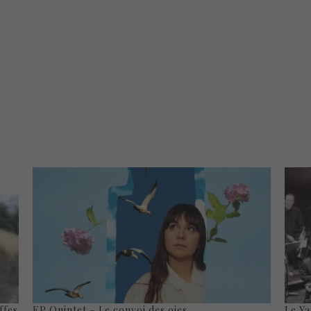
ffes
EP Quintet – Le convoi des oies
Le Ya