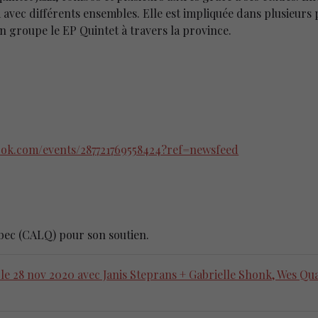
 avec différents ensembles. Elle est impliquée dans plusieurs
on groupe le EP Quintet à travers la province.
ook.com/events/287721769558424?ref=newsfeed
ébec (CALQ) pour son soutien.
e 28 nov 2020 avec Janis Steprans + Gabrielle Shonk, Wes Qu