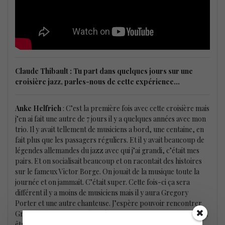
Claude Thibault : Tu part dans quelques jours sur une
croisière jazz, parles-nous de cette expérience…
Anke Helfrich
: C’est la première fois avec cette croisière mais
j’en ai fait une autre de 7 jours il y a quelques années avec mon
trio. Il y avait tellement de musiciens a bord, une centaine, en
fait plus que les passagers réguliers. Et il y avait beaucoup de
légendes allemandes du jazz avec qui j’ai grandi, c’était mes
pairs. Et on socialisait beaucoup et on racontait des histoires
sur le fameux Victor Borge. On jouait de la musique toute la
journée et on jammait. C’était super. Cette fois-ci ça sera
différent il y a moins de musiciens mais il y aura Gregory
Porter et une autre chanteuse. J’espère pouvoir rencontrer
Gregory qui m’avait présentée au German Jazz Awards. Ça va
être super de me réunir avec les musiciens de mon trio en