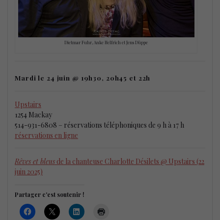
Dietmar Fuhr, Anke Helfrich et Jens Düppe
Mardi le 24 juin @ 19h30, 20h45 et 22h
Upstairs
1254 Mackay
514-931-6808 – réservations téléphoniques de 9 h à 17 h
réservations en ligne
Rêves et bleus
de la chanteuse Charlotte Désilets @ Upstairs (22
juin 2025)
Partager c'est soutenir !