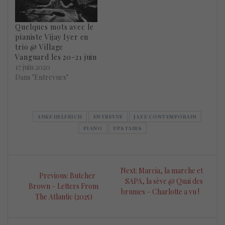
Quelques mots avec le
pianiste Vijay Iyer en
trio @ Village
Vanguard les 20-21 juin
17 juin 2020
Dans "Entrevues"
ANKE HELFRICH
ENTREVUE
JAZZ CONTEMPORAIN
PIANO
UPSTAIRS
Navigation
Next
Next:
Marcia, la marche et
Previous
Previous:
Butcher
de
post:
SAPA, la sève @ Quai des
post:
Brown – Letters From
brumes – Charlotte a vu !
The Atlantic (2025)
l’article