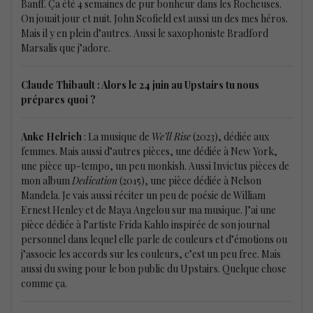
Banff. Ça été 4 semaines de pur bonheur dans les Rocheuses.
On jouait jour et nuit. John Scofield est aussi un des mes héros.
Mais il y en plein d’autres. Aussi le saxophoniste Bradford
Marsalis que j’adore.
Claude Thibault : Alors le 24 juin au Upstairs tu nous
prépares quoi ?
Anke Helrich
: La musique de
We’ll Rise
(2023), dédiée aux
femmes. Mais aussi d’autres pièces, une dédiée à New York,
une pièce up-tempo, un peu monkish. Aussi Invictus pièces de
mon album
Dedication
(2015), une pièce dédiée à Nelson
Mandela. Je vais aussi réciter un peu de poésie de William
Ernest Henley et de Maya Angelou sur ma musique. J’ai une
pièce dédiée à l’artiste Frida Kahlo inspirée de son journal
personnel dans lequel elle parle de couleurs et d’émotions ou
j’associe les accords sur les couleurs, c’est un peu free. Mais
aussi du swing pour le bon public du Upstairs. Quelque chose
comme ça.