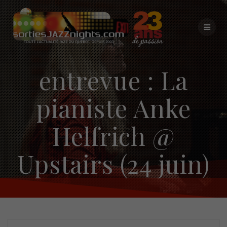
Skip
to
content
entrevue : La
pianiste Anke
Helfrich @
Upstairs (24 juin)