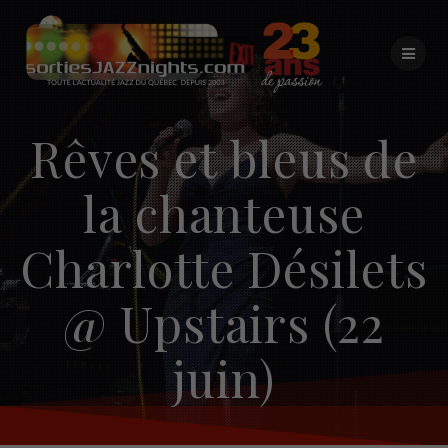
Skip
to
content
Rêves et bleus de
la chanteuse
Charlotte Désilets
@ Upstairs (22
juin)