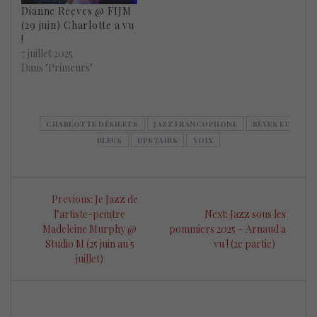
Dianne Reeves @ FIJM
(29 juin) Charlotte a vu
!
7 juillet 2025
Dans "Primeurs"
CHARLOTTE DÉSILETS
JAZZ FRANCOPHONE
RÊVES ET
BLEUS
UPSTAIRS
VOIX
Navigation
Previous
Previous:
Je Jazz de
de
post:
Next
l’artiste-peintre
Next:
Jazz sous les
post:
Madeleine Murphy @
pommiers 2025 – Arnaud a
l’article
Studio M (25 juin au 5
vu ! (2e partie)
juillet)