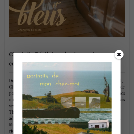
Charlotte Désilets – chanteuse et
comédienne
Diplômée du baccalauréat en chant jazz à l’Université McGill,
Charlotte Désilets est une chanteuse captivante, passionnée de
poésie et d’arts de la scène. Sensible et polyvalente, ses racines
musicales se trouvent dans le rock, le blues et la chanson, mais
ses mentores de l’Université McGill, Ranee Lee, Camille
Thurman, et Caity Gyorgy lui ont transmis leur amour et
admiration pour la tradition jazz. Kevin Dean, Joe Sullivan et
Min Rager lui ont aussi partagé leurs esthétiques musicales
riches et leur savoir-faire en matière d’improvisation, de