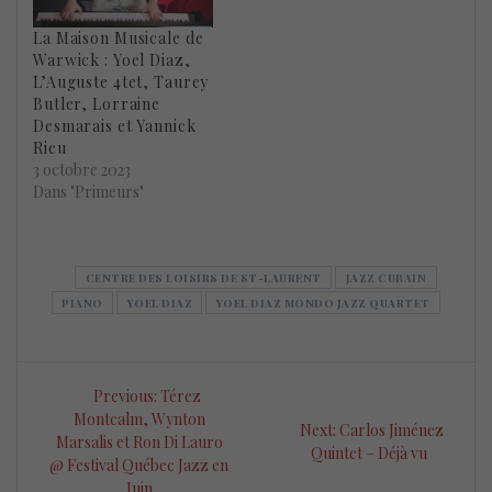
La Maison Musicale de
Warwick : Yoel Diaz,
L’Auguste 4tet, Taurey
Butler, Lorraine
Desmarais et Yannick
Rieu
3 octobre 2023
Dans "Primeurs"
CENTRE DES LOISIRS DE ST-LAURENT
JAZZ CUBAIN
PIANO
YOEL DIAZ
YOEL DIAZ MONDO JAZZ QUARTET
Navigation
Previous
Previous:
Térez
de
post:
Montcalm, Wynton
Next
Next:
Carlos Jiménez
Marsalis et Ron Di Lauro
post:
Quintet – Déjà vu
l’article
@ Festival Québec Jazz en
Juin