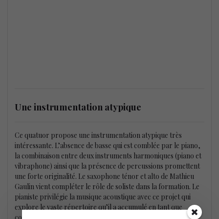
Une instrumentation atypique
Ce quatuor propose une instrumentation atypique très
intéressante. L’absence de basse qui est comblée par le piano,
la combinaison entre deux instruments harmoniques (piano et
vibraphone) ainsi que la présence de percussions promettent
une forte originalité. Le saxophone ténor et alto de Mathieu
Gaulin vient compléter le rôle de soliste dans la formation. Le
pianiste privilégie la musique acoustique avec ce projet qui
explore le vaste répertoire qu’il a accumulé en tant que
compositeur et arrangeur.