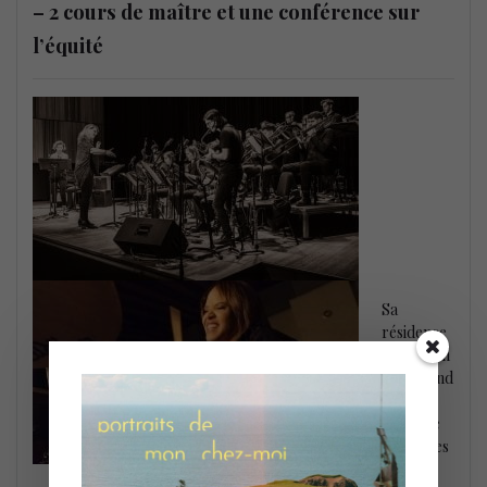
– 2 cours de maître et une conférence sur
l’équité
Sa
résidence
à Schulich
comprend
deux
cours de
maître les
12 et 13