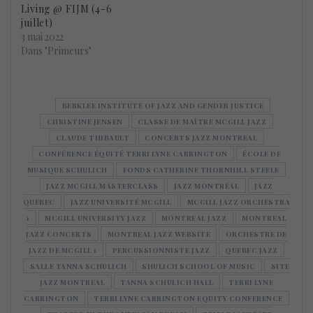
Living @ FIJM (4-6
juillet)
3 mai 2022
Dans "Primeurs"
BERKLEE INSTITUTE OF JAZZ AND GENDER JUSTICE
CHRISTINE JENSEN
CLASSE DE MAÎTRE MCGILL JAZZ
CLAUDE THIBAULT
CONCERTS JAZZ MONTREAL
CONFÉRENCE ÉQUITÉ TERRI LYNE CARRINGTON
ÉCOLE DE
MUSIQUE SCHULICH
FONDS CATHERINE THORNHILL STEELE
JAZZ MCGILL MASTERCLASS
JAZZ MONTRÉAL
JAZZ
QUEBEC
JAZZ UNIVERSITÉ MCGILL
MCGILL JAZZ ORCHESTRA
1
MCGILL UNIVERSITY JAZZ
MONTREAL JAZZ
MONTREAL
JAZZ CONCERTS
MONTREAL JAZZ WEBSITE
ORCHESTRE DE
JAZZ DE MCGILL 1
PERCUSSIONNISTE JAZZ
QUEBEC JAZZ
SALLE TANNA SCHULICH
SHULICH SCHOOL OF MUSIC
SITE
JAZZ MONTREAL
TANNA SCHULICH HALL
TERRI LYNE
CARRINGTON
TERRI LYNE CARRINGTON EQUITY CONFERENCE