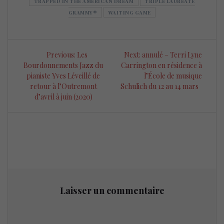
TRAPPED IN THE AMERICAN DREAM
TRIPLE LAURÉATE
GRAMMY®
WAITING GAME
Navigation
Previous
Next
Previous:
Les
Next:
annulé – Terri Lyne
de
post:
post:
Bourdonnements Jazz du
Carrington en résidence à
pianiste Yves Léveillé de
l’École de musique
l’article
retour à l’Outremont
Schulich du 12 au 14 mars
d’avril à juin (2020)
Laisser un commentaire