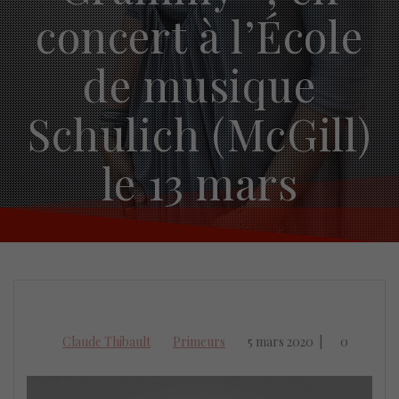
concert à l’École
de musique
Schulich (McGill)
le 13 mars
Claude Thibault
Primeurs
5 mars 2020
|
0