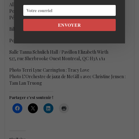
Allen et Esperanza Spalding au FIJM 2013,
c’est ici
Pour voir notre vidéo de Terri Lyne Carrington avec Danilo
Pérez Panamonk au Panama Jazz Festival 2018,
c’est ici
ENVOYER
Billetterie : Billets en vente
en ligne
ou à la
billetterie
Pour en savoir plus,
c’est ici
/ L’événement sur
Facebook
Salle Tanna Schulich Hall / Pavillon Elizabeth Wirth
527, rue Sherbrooke Ouest Montreal, QC H3A 1A1
Photo Terri Lyne Carrington : Tracy Love
Photo L’Orchestre de jazz de McGill 1 avec Christine Jensen :
Tam Lan Truong
Partager c'est soutenir !