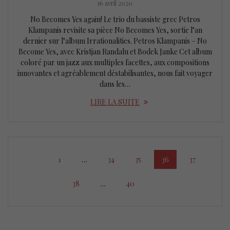
16 avril 2020
No Becomes Yes again! Le trio du bassiste grec Petros
Klampanis revisite sa pièce No Becomes Yes, sortie l’an
dernier sur l’album Irrationalities. Petros Klampanis – No
Become Yes, avec Kristjan Randalu et Bodek Janke Cet album
coloré par un jazz aux multiples facettes, aux compositions
innovantes et agréablement déstabilisantes, nous fait voyager
dans les…
LIRE LA SUITE
Posts
Page
Page
Page
Page
Page
1
…
34
35
36
37
navigation
Page
Page
38
…
40