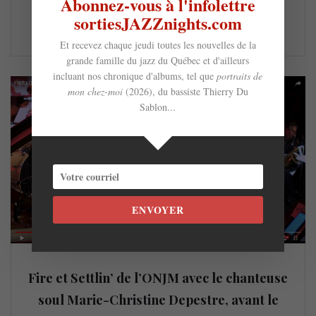
Abonnez-vous à l'infolettre
nous sommes pas trompés. Une…
sortiesJAZZnights.com
LIRE LA SUITE
Et recevez chaque jeudi toutes les nouvelles de la
grande famille du jazz du Québec et d'ailleurs
incluant nos chronique d'albums, tel que
portraits de
mon chez-moi
(2026), du bassiste Thierry Du
Sablon...
ENVOYER
Fire et Settlin’ de l’ONJM avec le chanteuse
soul Marie-Christine Depestre, avant le