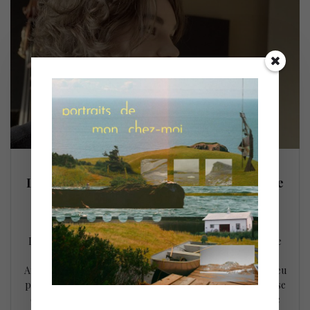
La chanteuse Laura Anglade nous enchante
avec Social Call
14 mai 2020
La chanteuse Laura Anglade et son quintette nous enchante
avec son interprétation de Social Call…savoureux! Laura
Anglade et cette voix suave aux contours raffinés Il y a un peu
plus de 2 ans, nous avions remarqué la voix très prometteuse
de la jeune chanteuse Laura Anglade. À l’évidence, nous ne