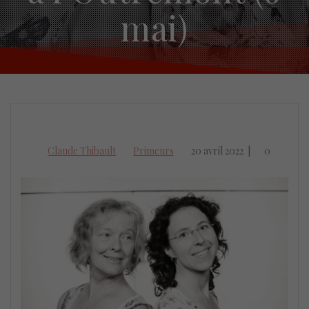
mai)
Claude Thibault
Primeurs
20 avril 2022
|
0