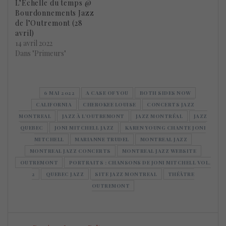
L’Échelle du temps @
Bourdonnements Jazz
de l’Outremont (28
avril)
14 avril 2022
Dans "Primeurs"
6 MAI 2022
A CASE OF YOU
BOTH SIDES NOW
CALIFORNIA
CHEROKEE LOUISE
CONCERTS JAZZ
MONTREAL
JAZZ À L’OUTREMONT
JAZZ MONTRÉAL
JAZZ
QUEBEC
JONI MITCHELL JAZZ
KAREN YOUNG CHANTE JONI
MITCHELL
MARIANNE TRUDEL
MONTREAL JAZZ
MONTREAL JAZZ CONCERTS
MONTREAL JAZZ WEBSITE
OUTREMONT
PORTRAITS : CHANSONS DE JONI MITCHELL VOL.
2
QUEBEC JAZZ
SITE JAZZ MONTREAL
THÉÂTRE
OUTREMONT
Navigation