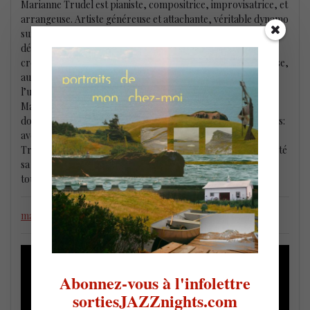
Marianne Trudel est pianiste, compositrice, improvisatrice, et
arrangeuse. Artiste généreuse et attachante, véritable dynamo
sur la scène musicale québécoise et canadienne, elle a
démontré maintes fois ses talents et son sens aiguisé de la
créativité. Sa musique est à la fois sophistiquée et accrocheuse,
authentique et unique, et témoigne de son regard ouvert sur
l’univers infini de la musique. Énergique et passionnée,
Marianne Trudel poursuit une carrière des plus actives
donnant autant des récitals en solo qu’en diverses formations:
avec John Hollenbeck, Karen Young, Trifolia, Marianne
Trudel 4 + Ingrid Jensen, et grands ensembles. Elle a présenté
sa musique dans une quizaine de pays à travers le monde,
toujours accueillie avec grand enthousiasme du public.
mariannetrudel.com
Abonnez-vous à l'infolettre
sortiesJAZZnights.com