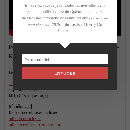
Et recevez chaque jeudi toutes les nouvelles de la
grande famille du jazz du Québec et d'ailleurs
incluant nos chronique d'albums, tel que
portraits de
mon chez-moi
(2026), du bassiste Thierry Du
Sablon...
Portraits : chansons de Joni Mitchell, Vol. 2 –
Karen Young et Marianne Trudel
Le vendredi 6 mai 2022 à 20 h
ENVOYER
Théâtre Outremont
– Grande Salle
1248 Bernard O
Mtl, QC 514-495-9944
Régulier : 35 $
Redevance et taxes incluses
billetterie en ligne
billetterie@theatreoutremont.ca