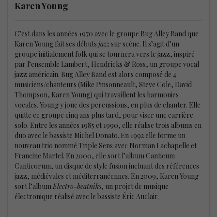
Karen Young
C’est dans les années 1970 avec le groupe Bug Alley Band que
Karen Young fait ses débuts
jazz
sur scène. Il s’agit d’un
groupe initialement folk qui se tournera vers le jazz, inspiré
par l’ensemble Lambert, Hendricks & Ross, un groupe vocal
jazz américain. Bug Alley Band est alors composé de 4
musiciens/chanteurs (Mike Pinsonneault, Steve Cole, David
Thompson, Karen Young) qui travaillent les harmonies
vocales. Young y joue des percussions, en plus de chanter. Elle
quitte ce groupe cinq ans plus tard, pour viser une carrière
solo. Entre les années 1985 et 1990, elle réalise trois albums en
duo avec le bassiste Michel Donato. En 1992 elle forme un
nouveau trio nommé Triple Sens avec Norman Lachapelle et
Francine Martel. En 2000, elle sort l’album Canticum
Canticorum, un disque de style fusion incluant des références
jazz, médiévales et méditerranéennes. En 2009, Karen Young
sort l’album
Electro-beatniks
, un projet de musique
électronique réalisé avec le bassiste Éric Auclair.