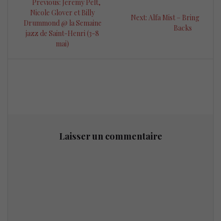
Previous
Previous:
Jeremy Pelt,
de
post:
Nicole Glover et Billy
Next
Next:
Alfa Mist – Bring
Drummond @ la Semaine
post:
Backs
l’article
jazz de Saint-Henri (3-8
mai)
Laisser un commentaire