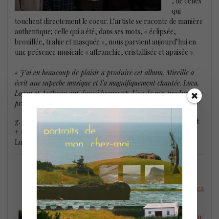
, de celles
qui
touchent directement le coeur. L’artiste se raconte de manière
authentique; celle qui a été, dans ses mots, « éclipsée,
brouillée, trahie et masquée », nous parvient aujourd’hui en
une présence musicale « affranchie, cristallisée et apaisée ».
« J’ai eu beaucoup de plaisir a produire cet album. Mireille a
écrit une superbe musique et l’a magnifiquement chantée. Luca,
Logan et Anthony ont donné beaucoup. Une de mes productions
préférées ».
David Binney, producteur.
g. a d. – Anthony Fung : batterie / David Binney : saxophone et
+ / Mireille Boily : voix, compositions / Logan Kane : basse /
Luca Mendoza : piano
Vinyles (et autres)
disponibles sur :
www.mireilleboily.ca
/
www.facebook.com/