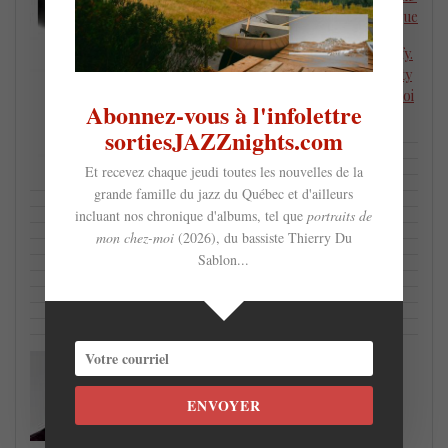
mireilleboilymusique
https://open.spotify.
com/album/1KENty
SMZ1AVVvppHC4oi
Abonnez-vous à l'infolettre
n
sortiesJAZZnights.com
Et recevez chaque jeudi toutes les nouvelles de la
grande famille du jazz du Québec et d'ailleurs
incluant nos chronique d'albums, tel que
portraits de
mon chez-moi
(2026), du bassiste Thierry Du
Sablon...
Christophe Rodriguez
Sous la fine plume de notre plus fidèle
ENVOYER
chroniqueur, découvrez les meilleurs
albums et livres jazz du Québec et de la