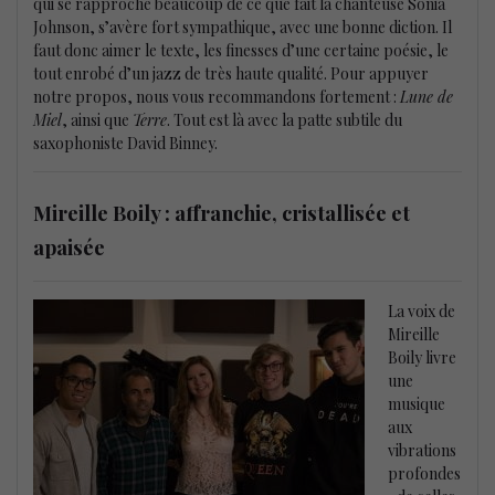
qui se rapproche beaucoup de ce que fait la chanteuse Sonia
Johnson, s’avère fort sympathique, avec une bonne diction. Il
faut donc aimer le texte, les finesses d’une certaine poésie, le
tout enrobé d’un jazz de très haute qualité. Pour appuyer
notre propos, nous vous recommandons fortement :
Lune de
Miel
, ainsi que
Terre
. Tout est là avec la patte subtile du
saxophoniste David Binney.
Mireille Boily : affranchie, cristallisée et
apaisée
La voix de
Mireille
Boily livre
une
musique
aux
vibrations
profondes