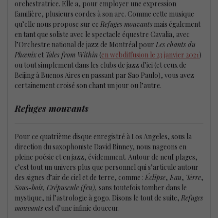
orchestratrice. Elle a, pour employer une expression
familière, plusieurs cordes à son arc. Comme cette musique
qu’elle nous propose sur ce
Refuges mouvants
mais également
en tant que soliste avec le spectacle équestre Cavalia, avec
l’Orchestre national de jazz de Montréal pour
Les chants du
Phœnix
et
Tales from Within
(
en webdiffusion le 23 janvier 2021
)
ou tout simplement dans les clubs de jazz d’ici (et ceux de
Beijing à Buenos Aires en passant par Sao Paulo), vous avez
certainement croisé son chant un jour ou l’autre.
Refuges mouvants
Pour ce quatrième disque enregistré à Los Angeles, sous la
direction du saxophoniste David Binney, nous nageons en
pleine poésie et en jazz, évidemment. Autour de neuf plages,
c’est tout un univers plus que personnel qui s’articule autour
des signes d’air de ciel et de terre, comme :
Éclipse
,
Eau
,
Terre
,
Sous-bois, Crépuscule (feu),
sans toutefois tomber dans le
mystique, ni l’astrologie à gogo. Disons le tout de suite,
Refuges
mouvants
est d’une infinie douceur.