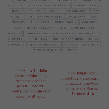
RODRIGUEZ
CONCERTS JAZZ MONTREAL
CRÉPUSCULE (FEU)
DAVID BINNEY
EAU
ECLIPSE
JAZZ MONTRÉAL
JAZZ
QUEBEC
LES CHANTS DU PHŒNIX
LOGAN KANE
LUCA
MENDOZA
LUNE DE MIEL
MIREILLE BOILY
MONTREAL
JAZZ
MONTREAL JAZZ CONCERTS
MONTREAL JAZZ
WEBSITE
NOUVELLE LUNE
ORCHESTRE NATIONAL DE JAZZ DE
MONTRÉAL
QUEBEC JAZZ
QUEBEC JAZZ ALBUMS
REFUGES
MOUVANTS
SITE JAZZ MONTREAL
SOUFFLE
SOUS-BOIS
TALES FROM WITHIN
TERRE
Navigation
Previous
Previous:
The Köln
Next
Next:
InSpirations –
de
post:
Concert : John Roney
post:
quand l’orgue rencontre
raconte et joue Keith
le jazz avec Jean-Willy
l’article
Jarrett – Concert-
Kunz, André Moisan,
conférence le 23 janvier et
Frédéric Alarie
concert le 28 janvier