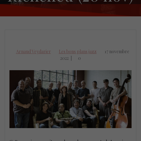
Arnaud Veydarier
Les bons plans jazz
17 novembre
2022
|
0