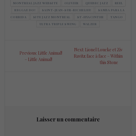
MONTREAL JAZZ WEBSITE
OLIVIER
QUEBEC JAZZ
REEL
REGGAE DO!
SAINT-JEAN-SUR-RICHELIEU
SAMBA PARA LA
CORRIDA
SITE JAZZ MONTREAL
ST-HYACINTHE
TANGO
ULTRA TRIPLE SWING
WALZER
Navigation
Next
Next:
Lionel Loueke et Ziv
Previous
Previous:
Little Animal!
de
post:
Ravitz face à face – Within
post:
– Little Animal!
this Stone
l’article
Laisser un commentaire