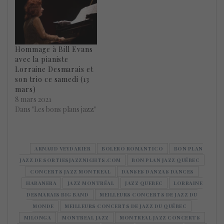
Hommage à Bill Evans
avec la pianiste
Lorraine Desmarais et
son trio ce samedi (13
mars)
8 mars 2021
Dans "Les bons plans jazz"
ARNAUD VEYDARIER
BOLERO ROMANTICO
BON PLAN
JAZZ DE SORTIESJAZZNIGHTS.COM
BON PLAN JAZZ QUÉBEC
CONCERTS JAZZ MONTREAL
DANSES DANZAS DANCES
HABANERA
JAZZ MONTRÉAL
JAZZ QUEBEC
LORRAINE
DESMARAIS BIG BAND
MEILLEURS CONCERTS DE JAZZ DU
MONDE
MEILLEURS CONCERTS DE JAZZ DU QUÉBEC
MILONGA
MONTREAL JAZZ
MONTREAL JAZZ CONCERTS