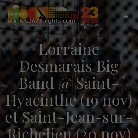
Skip
to
content
Lorraine
Desmarais Big
Band @ Saint-
Hyacinthe (19 nov)
et Saint-Jean-sur-
Richelieu (20 nov)