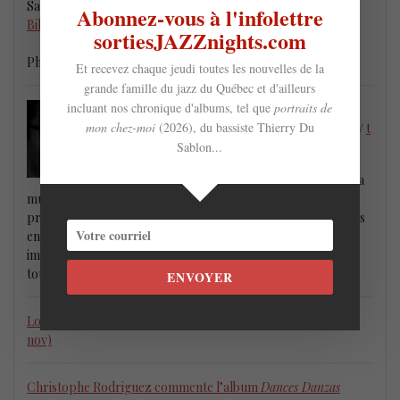
Saint-Jean-sur-Richelieu, QC J3B 5J4
Abonnez-vous à l'infolettre
Billetterie
sortiesJAZZnights.com
Photo : Laurence Labat
Et recevez chaque jeudi toutes les nouvelles de la
grande famille du jazz du Québec et d'ailleurs
incluant nos chronique d'albums, tel que
portraits de
Arnaud G. Veydarier
mon chez-moi
(2026), du bassiste Thierry Du
:
arnaudgveydarier@gmail.com
/
Facebook
/
t
witter
Sablon...
Arnaud G. Veydarier est guitariste, a étudié la
musicologie à l’Université de Montréal et nourrit un intérêt
prononcé pour le jazz, la musique contemporaine et les liens
entre musique et développement urbain. Il est également
impliqué au Centre de musique canadienne du QC. Pour voir
tout ses bons plans et chroniques d’albums,
c’est ici
ENVOYER
Lorraine Desmarais Big Band au Théâtre des Deux Rives (20
nov)
Christophe Rodriguez commente l’album
Dances Danzas