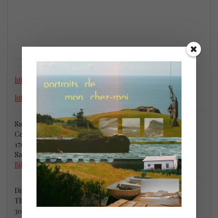
https://www.facebook.com/lorrainedesmaraisjazz
http://www.lorrainedesmarais.com
Samedi le 19 novembre @ 20h
Centre des Arts Juliette-Lassonde
1705 St-Antoine
Saint-Hyacinthe, QC J2S 9E2
Billetterie
Dimanche le 20 novembre @ 15h30
Théâtre des Deux Rives
30, boul. du Séminaire Nord