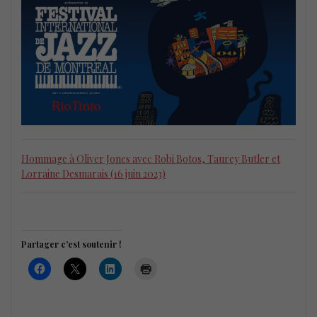
Hommage à Oliver Jones avec Robi Botos, Taurey Butler et
Lorraine Desmarais (16 juin 2023)
Partager c'est soutenir !