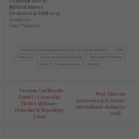
Goldblum avec le
Mildred Snitzer
Orchestra @ FIJM 2025
29 mai 2025
Dans "Primeurs"
FESTIVAL INTERNATIONAL DE JAZZ DE MONTRÉAL
FIJM
FIJM 2025
MAISON SYMPHONIQUE
OSCAR PETERSON
PIANO
ROBI BOTOS
SWING
Navigation
Previous
Previous:
Carl Mayotte
Next
Next:
Place aux
de
post:
Quintet – Carnaval @
post:
Jazzwomen @ la Journée
Théâtre Alphonse-
internationale du jazz (30
l’article
Desjardins de Repentigny
avril)
(7 mai)