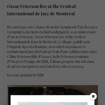
Oscar Peterson live at the Festival
International de Jazz de Montréal
Ne ratez pas votre chance de mettre la main sur l’un des rares
exemplaires du vinyle exclusif soulignant le 100e anniversaire
d’Oscar Peterson : Oscar Peterson Live at the Festival
International de Jazz de Montréal. Ce disque, publié sous
l’étiquette Spectra Musique, sera offert en primeur et
exclusivement lors du Festival. Fruit d’une collaboration entre
Céline Peterson (fille d’Oscar), Kelly Peterson (conjointe
d’Oscar) et l’équipe du FIJM, l’album propose une sélection
de pièces enregistrées au Festival en 1989 et en 2004.
En vente pendant le FIJM.