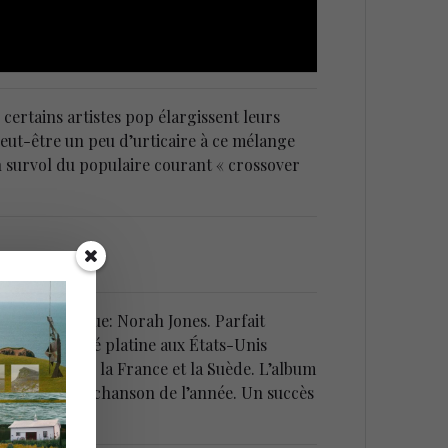
, certains artistes pop élargissent leurs
eut-être un peu d’urticaire à ce mélange
n survol du populaire courant « crossover
lement inconnue: Norah Jones. Parfait
l sera certifié platine aux États-Unis
 l’Australie, la France et la Suède. L’album
’année et de chanson de l’année. Un succès