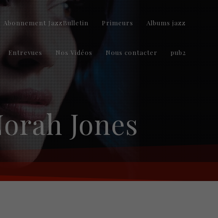
Abonnement JazzBulletin
Primeurs
Albums jazz
Entrevues
Nos Vidéos
Nous contacter
pub2
Norah Jones