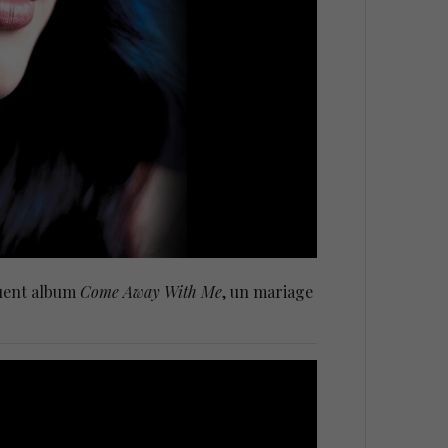
fluent album
Come Away With Me
, un mariage