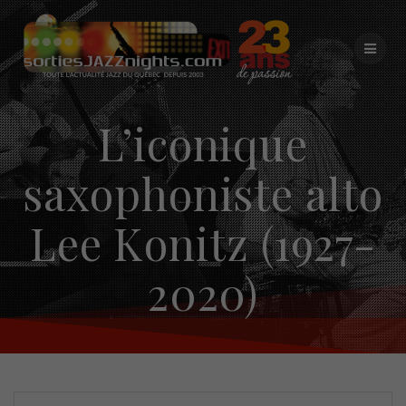
Skip
to
content
L’iconique
saxophoniste alto
Lee Konitz (1927-
2020)