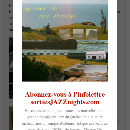
Dans dans cette photo que j’ai captée au Jazz City
International Jazz Festival d’Edmonton en 1985 on peut le voir
avec les membres du Alberta Jazz Repertory Orchestra –
avec le guitariste Bob Cairns, le pianiste Wayne Feschuk et le
bassiste Chris Nelson.
Abonnez-vous à l'infolettre
sortiesJAZZnights.com
Mark Miller – collaboration spéciale
Et recevez chaque jeudi toutes les nouvelles de la
grande famille du jazz du Québec et d'ailleurs
Depuis 45 ans Mark est journaliste, critique,
incluant nos chronique d'albums, tel que
portraits de
auteur, historien et photographe dans le
mon chez-moi
(2026), du bassiste Thierry Du