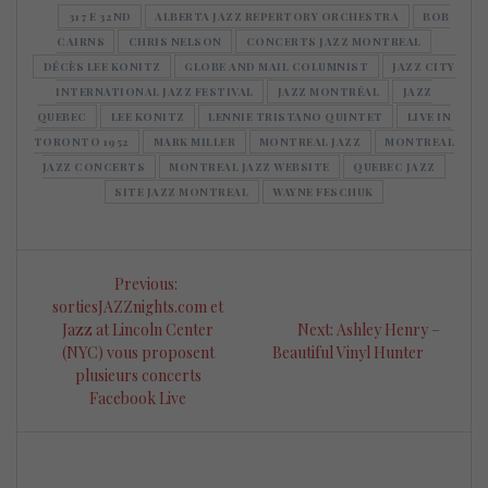
317 E 32ND
ALBERTA JAZZ REPERTORY ORCHESTRA
BOB
CAIRNS
CHRIS NELSON
CONCERTS JAZZ MONTREAL
DÉCÈS LEE KONITZ
GLOBE AND MAIL COLUMNIST
JAZZ CITY
INTERNATIONAL JAZZ FESTIVAL
JAZZ MONTRÉAL
JAZZ
QUEBEC
LEE KONITZ
LENNIE TRISTANO QUINTET
LIVE IN
TORONTO 1952
MARK MILLER
MONTREAL JAZZ
MONTREAL
JAZZ CONCERTS
MONTREAL JAZZ WEBSITE
QUEBEC JAZZ
SITE JAZZ MONTREAL
WAYNE FESCHUK
Navigation
Previous
Previous:
de
post:
sortiesJAZZnights.com et
Next
Jazz at Lincoln Center
Next:
Ashley Henry –
l’article
post:
(NYC) vous proposent
Beautiful Vinyl Hunter
plusieurs concerts
Facebook Live