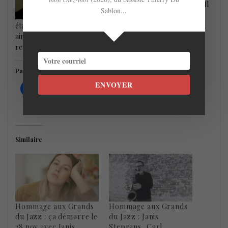
domaine de la musique, spécialisé en jazz. Il
Sablon...
a écrit 11 livres sur le jazz et la musique et
était chroniqueur jazz de 1978 à 2005 pour le Globe and Mail
ainsi que Coda Magazine, Downbeat, et plusieurs autres
revues et périodiques.
Partager c'est soutenir !
ENVOYER
Similaire
Hommage aux Grands
Hommage aux Grands
du Jazz : ça démarre le
du Jazz : Janis
28 nov avec Janis
Steprans, Carl