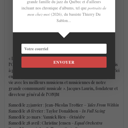
grande famille du jazz du Québec et d'ailleurs
incluant nos chronique d'albums, tel que
portraits de
mon chez-moi
(2026), du bassiste Thierry Du
Sablon...
«
La Série Solistes définit les prochains concerts de
ENVOYER
l’Orchestre national de jazz de Montréal. Celle-ci vise à la fois
à présenter plusieurs volets de la création contemporaine d’ici
en musique orchestrale de jazz, tout autant qu’à célébrer la
vie avec les meilleurs musiciens et musiciennes de notre
grande communauté musicale
»
. Jacques Laurin, fondateur et
directeur général de l’ONJM
Samedi le 23 janvier : Jean-Nicolas Trottier –
Tales From Within
Samedi le 18 février : Taylor Donaldson –
In Full Swing
Samedi le 20 mars : Yannick Rieu –
Octaèdre
Samedi le 28 avril : Christine Jensen –
Equal Orchestra