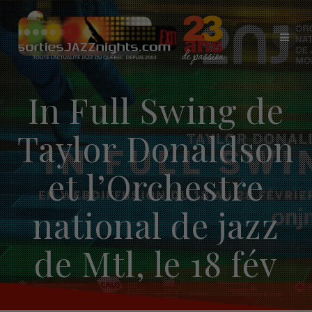
Skip
to
content
In Full Swing de
Taylor Donaldson
et l’Orchestre
national de jazz
de Mtl, le 18 fév