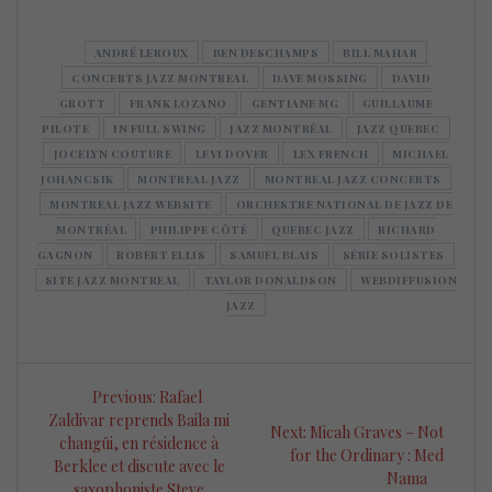
ANDRÉ LEROUX
BEN DESCHAMPS
BILL MAHAR
CONCERTS JAZZ MONTREAL
DAVE MOSSING
DAVID
GROTT
FRANK LOZANO
GENTIANE MG
GUILLAUME
PILOTE
IN FULL SWING
JAZZ MONTRÉAL
JAZZ QUEBEC
JOCELYN COUTURE
LEVI DOVER
LEX FRENCH
MICHAEL
JOHANCSIK
MONTREAL JAZZ
MONTREAL JAZZ CONCERTS
MONTREAL JAZZ WEBSITE
ORCHESTRE NATIONAL DE JAZZ DE
MONTRÉAL
PHILIPPE CÔTÉ
QUEBEC JAZZ
RICHARD
GAGNON
ROBERT ELLIS
SAMUEL BLAIS
SÉRIE SOLISTES
SITE JAZZ MONTREAL
TAYLOR DONALDSON
WEBDIFFUSION
JAZZ
Navigation
Previous
Previous:
Rafael
de
post:
Zaldivar reprends Baila mi
Next
Next:
Micah Graves – Not
changüi, en résidence à
post:
for the Ordinary : Med
l’article
Berklee et discute avec le
Nama
saxophoniste Steve