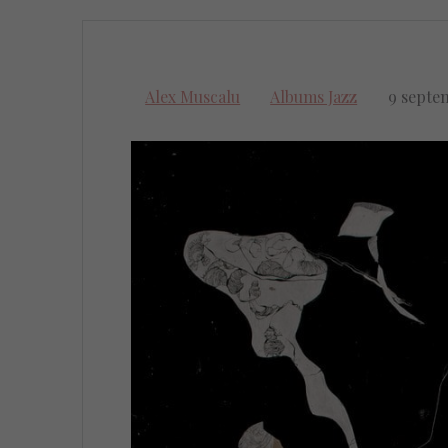
Alex Muscalu
Albums Jazz
9 septe