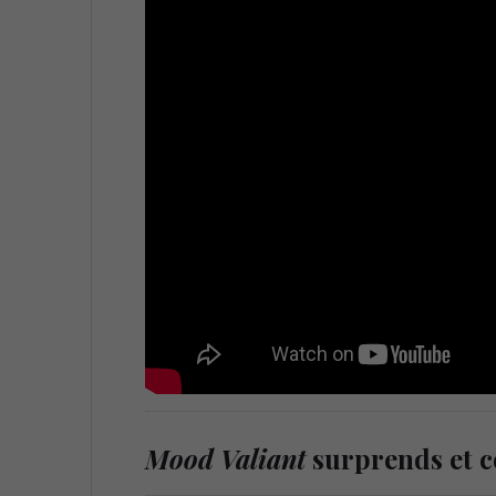
Mood Valiant
surprends et c