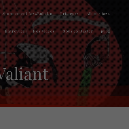
Abonnement JazzBulletin
Primeurs
Albums jazz
Entrevues
Nos Vidéos
Nous contacter
pub2
Valiant