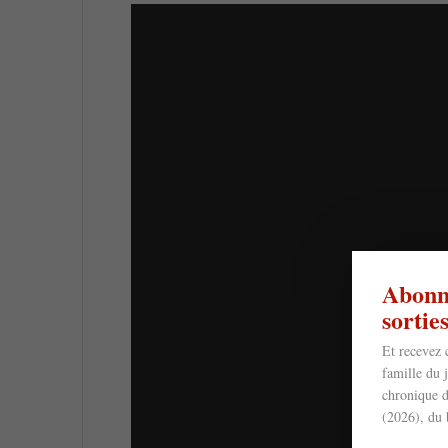
Abonne
sorti
Et recevez 
famille du 
chronique d
(2026), du 