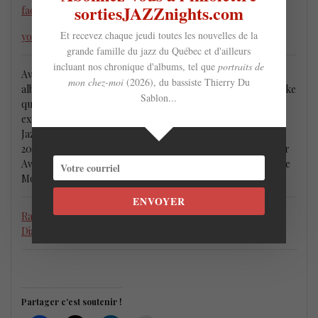
sortiesJAZZnights.com
facebook
Et recevez chaque jeudi toutes les nouvelles de la
youtube
grande famille du jazz du Québec et d'ailleurs
incluant nos chronique d'albums, tel que
portraits de
Avec son quartette, le Florian Hoefner Group, ils ont lancé 3
mon chez-moi
(2026), du bassiste Thierry Du
albums incluant
Luminosity
avec le saxophoniste Seamus Blake
Sablon...
qui à été souligné par le magazine Downbeat comme un
expérience totale. Il a également été en nomination pour le
Jazz Recording of the Year au East Coast Music Awards en
2017. Le Groupe à également reçu le prix Stingray Rising Star
Award pour leur concert du Festival International de Jazz de
Montréal 2015.
ENVOYER
Rachel Therrien, Andrés Vial, Emie R Roussel, Sophie Day,
Diana Krall et + : Junos jazz 2021
Partager c'est soutenir !