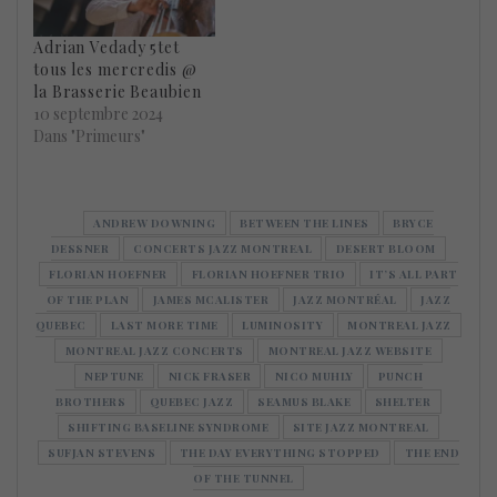
Adrian Vedady 5tet
tous les mercredis @
la Brasserie Beaubien
10 septembre 2024
Dans "Primeurs"
ANDREW DOWNING
BETWEEN THE LINES
BRYCE
DESSNER
CONCERTS JAZZ MONTREAL
DESERT BLOOM
FLORIAN HOEFNER
FLORIAN HOEFNER TRIO
IT’S ALL PART
OF THE PLAN
JAMES MCALISTER
JAZZ MONTRÉAL
JAZZ
QUEBEC
LAST MORE TIME
LUMINOSITY
MONTREAL JAZZ
MONTREAL JAZZ CONCERTS
MONTREAL JAZZ WEBSITE
NEPTUNE
NICK FRASER
NICO MUHLY
PUNCH
BROTHERS
QUEBEC JAZZ
SEAMUS BLAKE
SHELTER
SHIFTING BASELINE SYNDROME
SITE JAZZ MONTREAL
SUFJAN STEVENS
THE DAY EVERYTHING STOPPED
THE END
OF THE TUNNEL