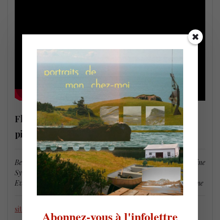
Florian Hoefner Trio –
Desert Bloom
– les
pièces
Between The Lines / Desert Bloom / Neptune / Shifting Baseline
Syndrome / Shelter / It’s All Part Of The Plan / The Day
Everything Stopped / The End Of The Tunnel / Last More Time
site web
Abonnez-vous à l'infolettre