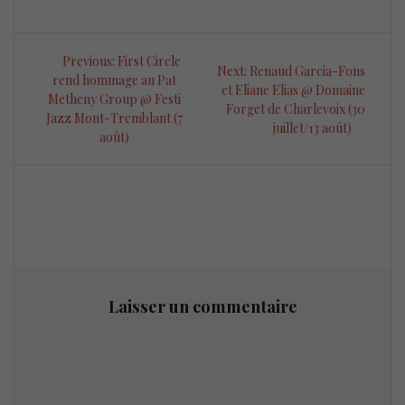
Navigation
Previous
Previous:
First Circle
Next
Next:
Renaud Garcia-Fons
de
post:
rend hommage au Pat
post:
et Eliane Elias @ Domaine
Metheny Group @ Festi
Forget de Charlevoix (30
l’article
Jazz Mont-Tremblant (7
juillet/13 août)
août)
Laisser un commentaire