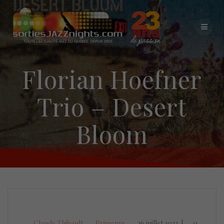
Skip
to
content
Florian Hoefner
Trio – Desert
Bloom
Claude Thibault
Primeurs
26 juillet 2022
|
0