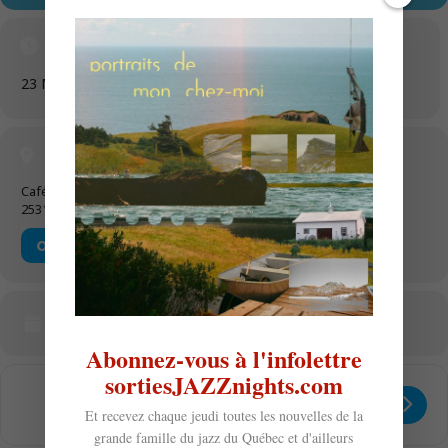
Time
23 Mai 2026
17 h 00 min
-
23 h 59 min
(GMT+00:00)
Location
Café La Ligne Verte
2531 Rue Ontario E, 514-767-0477
OTHER EVENTS
CALENDAR
GOOGLECAL
Abonnez-vous à l'infolettre
sortiesJAZZnights.com
Get
Address - Trio Nossa Nova avec Mirte
Destination Address - Trio Noss
Directions
Et recevez chaque jeudi toutes les nouvelles de la
grande famille du jazz du Québec et d'ailleurs