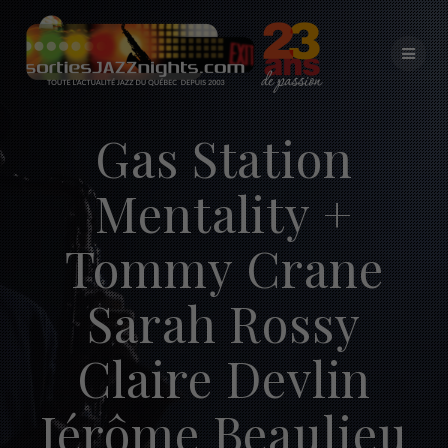
Skip
to
content
Gas Station
Mentality +
Tommy Crane
Sarah Rossy
Claire Devlin
Jérôme Beaulieu