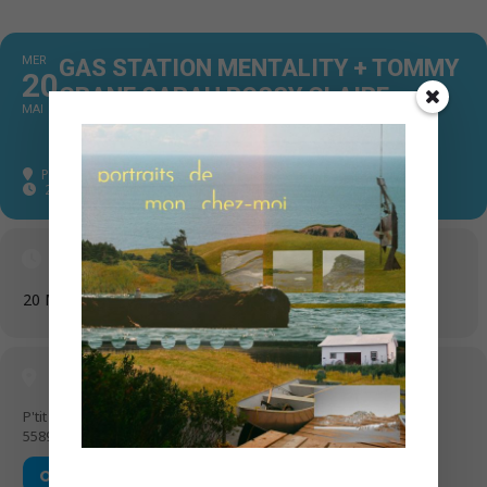
MER
GAS STATION MENTALITY + TOMMY
20
CRANE SARAH ROSSY CLAIRE
MAI
DEVLIN JÉRÔME BEAULIEU LEVI
DOVER SERGIO D'ISANTO
P'tit Ours
, 5589 Ave. Du Parc
20 h 00 min - 10 h 23 min
(GMT-04:00)
Time
20 Mai 2026
20 h 00 min
-
10 h 23 min
(GMT-04:00)
Location
P'tit Ours
5589 Ave. Du Parc
OTHER EVENTS