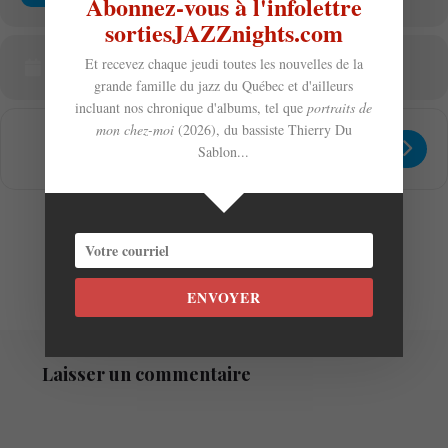
Abonnez-vous à l'infolettre
sortiesJAZZnights.com
Et recevez chaque jeudi toutes les nouvelles de la
CALENDAR
GOOGLECAL
grande famille du jazz du Québec et d'ailleurs
incluant nos chronique d'albums, tel que
portraits de
mon chez-moi
(2026), du bassiste Thierry Du
Get
Address - Gas Station Mentality + To
Destination Address - Gas Statio
Sablon...
Directions
ENVOYER
Laisser un commentaire