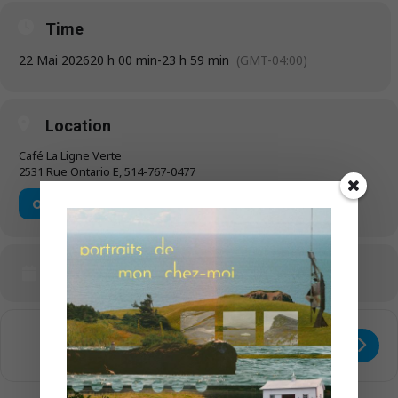
Time
22 Mai 2026
20 h 00 min
-
23 h 59 min
(GMT-04:00)
Location
Café La Ligne Verte
2531 Rue Ontario E, 514-767-0477
OTHER EVENTS
CALENDAR
GOOGLECAL
Get
Address - Tetraterium [cQFkXNOEm]
Destination Address - Tetrateri
Directions