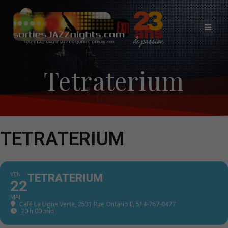
Skip
to
content
Tetraterium
TETRATERIUM
VEN
TETRATERIUM
22
MAI
Café La Ligne Verte
, 2531 Rue Ontario E, 514-767-0477
20 h 00 min - 23 h 59 min
(GMT-04:00)