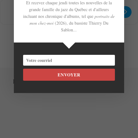
Et recevez chaque jeudi toutes les nouvelles de la
Get
Address - Robert Ménard François D'
Destination Address - Robert M
grande famille du jazz du Québec et d'ailleurs
Directions
incluant nos chronique d'albums, tel que
portraits de
mon chez-moi
(2026), du bassiste Thierry Du
Sablon...
ENVOYER
Laisser un commentaire