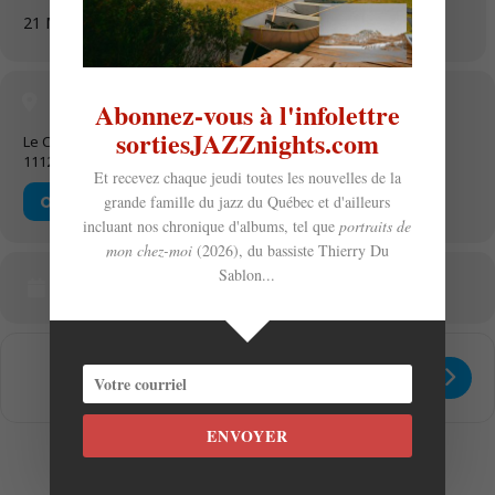
21 Mai 2026
18 h 00 min
-
23 h 59 min
(GMT+00:00)
Location
Abonnez-vous à l'infolettre
sortiesJAZZnights.com
Le Cabaret Jazz L'Entracte
1112 Ste-Catherine O
Et recevez chaque jeudi toutes les nouvelles de la
grande famille du jazz du Québec et d'ailleurs
OTHER EVENTS
incluant nos chronique d'albums, tel que
portraits de
mon chez-moi
(2026), du bassiste Thierry Du
Sablon...
CALENDAR
GOOGLECAL
Get
Address - Kulusé Souriant lance Douv
Destination Address - Kulusé Sou
Directions
ENVOYER