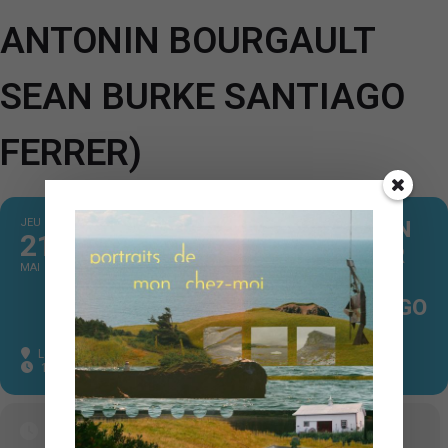
ANTONIN BOURGAULT
SEAN BURKE SANTIAGO
FERRER)
JEU
KULUSÉ SOURIANT LANCE DOUVAN
21
+21H (AVEC GENEVIÈVE GAUTHIER
MAI
MALIKA TIROLIEN ANTONIN
BOURGAULT SEAN BURKE SANTIAGO
FERRER)
Le Cabaret Jazz L'Entracte
, 1112 Ste-Catherine O
18 h 00 min - 23 h 59 min
(GMT+00:00)
Time