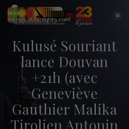
Skip
to
content
Kulusé Souriant
lance Douvan
+21h (avec
Geneviève
Gauthier Malika
Tirolien Antonin