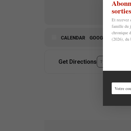
Abonne
sorti
Et recevez 
famille du 
chronique d
CALENDAR
GOOGLECAL
(2026), du 
Address - Jazz j
Get Directions