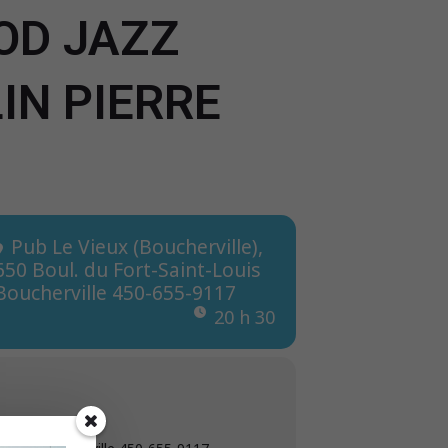
OD JAZZ
IN PIERRE
Pub Le Vieux (Boucherville)
,
650 Boul. du Fort-Saint-Louis
Boucherville 450-655-9117
20 h 30 min - 23 h 59 min
(
le)