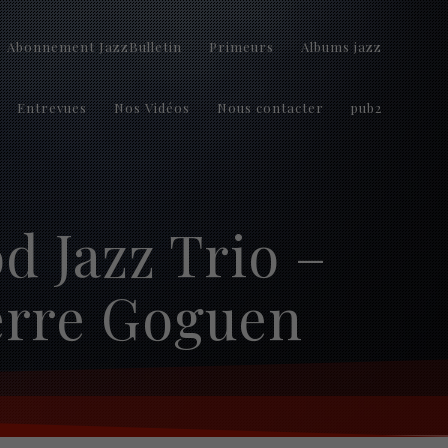
Abonnement JazzBulletin
Primeurs
Albums jazz
Entrevues
Nos Vidéos
Nous contacter
pub2
d Jazz Trio –
ierre Goguen