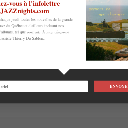
650 Boul. du Fort-Saint
z-vous à l'infolettre
esJAZZnights.com
OTHER EVENTS
chaque jeudi toutes les nouvelles de la grande
jazz du Québec et d'ailleurs incluant nos
'albums, tel que
portraits de mon chez-moi
bassiste Thierry Du Sablon...
am Rive-Sud avec le Mood Jazz Trio - Adel Jouini André Asselin
ENVOYE