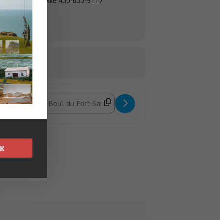
-Louis Boucherville 450-655-9117
 Pierre Goguen [poZIwmzLt]
Destination Address - Jazz jam Rive-Sud avec le Mood 
R