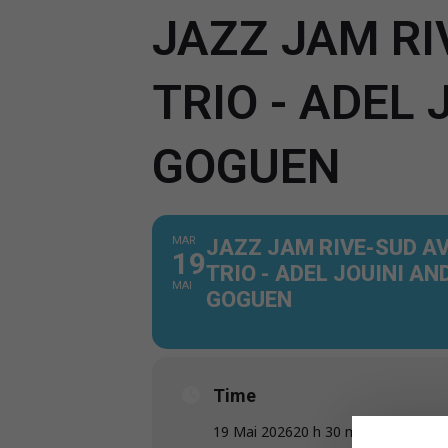
JAZZ JAM RI
TRIO - ADEL
GOGUEN
MAR
JAZZ JAM RIVE-SUD A
19
TRIO - ADEL JOUINI AN
MAI
GOGUEN
Time
19 Mai 2026
20 h 30 min
-
23 h 59 mi