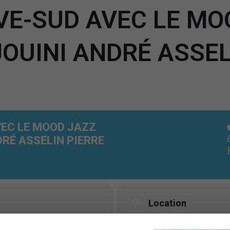
VE-SUD AVEC LE MO
 JOUINI ANDRÉ ASSEL
VEC LE MOOD JAZZ
DRÉ ASSELIN PIERRE
Location
Pub Le Vieux (Bouchervil
n
(GMT+00:00)