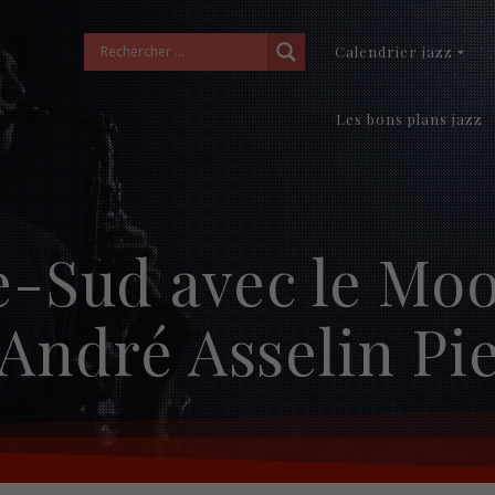
Calendrier jazz
Les bons plans jazz
e-Sud avec le Moo
 André Asselin P