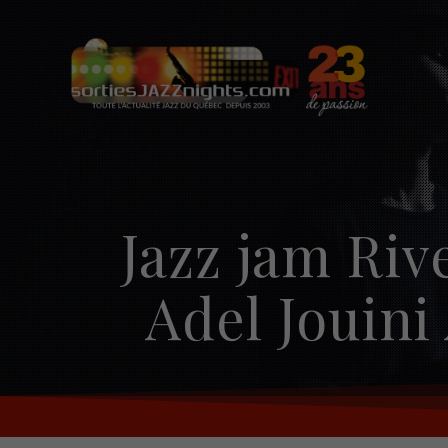
Skip
to
content
Jazz jam Riv
Adel Jouini