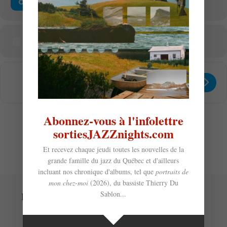
OTHER EVENTS
CALENDAR
GOOGLECAL
Get
Address - Elizabeth Cormier Mathieu
Destination Address - Elizabeth
Directions
Abonnez-vous à l'infolettre
sortiesJAZZnights.com
Et recevez chaque jeudi toutes les nouvelles de la
grande famille du jazz du Québec et d'ailleurs
incluant nos chronique d'albums, tel que
portraits de
mon chez-moi
(2026), du bassiste Thierry Du
Sablon...
Laisser un commentaire