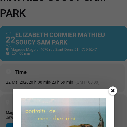
PARK
VEN
ELIZABETH CORMIER MATHIEU
22
SOUCY SAM PARK
MAI
Magique Magpie
, 4670 rue Saint-Denis 514-759-6247
20 h 00 min - 23 h 59 min
(GMT+00:00)
Time
22 Mai 2026
20 h 00 min
-
23 h 59 min
(GMT+00:00)
Location
Magique Magpie
4670 rue Saint-Denis 514-759-6247