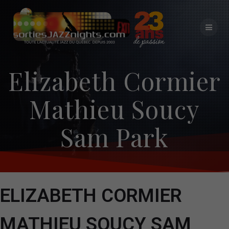
Skip
to
content
Elizabeth Cormier
Mathieu Soucy
Sam Park
ELIZABETH CORMIER
MATHIEU SOUCY SAM