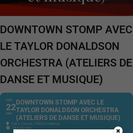
DOWNTOWN STOMP AVEC
LE TAYLOR DONALDSON
ORCHESTRA (ATELIERS DE
DANSE ET MUSIQUE)
VEN
DOWNTOWN STOMP AVEC LE
22
TAYLOR DONALDSON ORCHESTRA
MAI
(ATELIERS DE DANSE ET MUSIQUE)
Cat's Corner
, 1956 Frontenac
18 h 30 min - 23 h 59 min
(GMT+00:00)