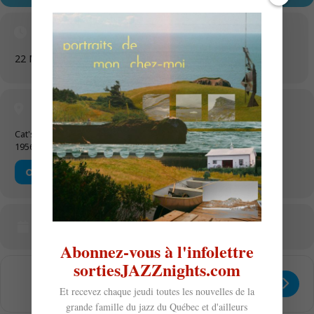
Time
22 Mai 2026
18 h 30 min
-
23 h 59 min
(GMT+00:00)
Location
Cat's Corner
1956 Frontenac
OTHER EVENTS
CALENDAR
GOOGLECAL
Abonnez-vous à l'infolettre
sortiesJAZZnights.com
Get
Address - Downtown Stomp avec le Tay
Destination Address - Downtown S
Directions
Et recevez chaque jeudi toutes les nouvelles de la
grande famille du jazz du Québec et d'ailleurs