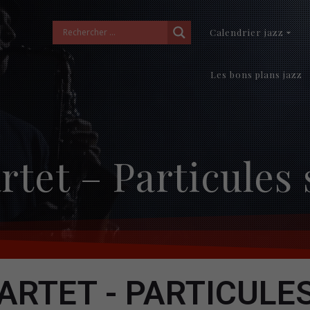
Calendrier jazz
Les bons plans jazz
tet – Particules
ARTET - PARTICULE