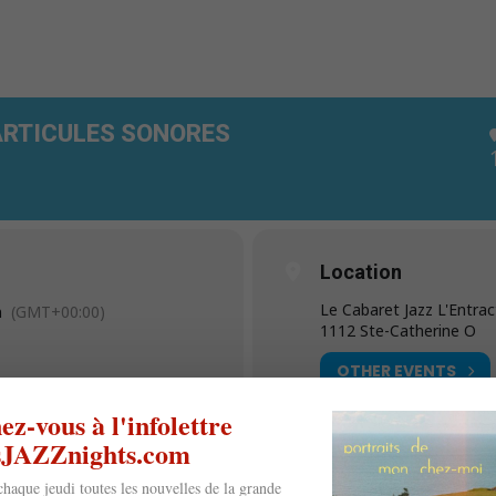
ARTICULES SONORES
Location
Le Cabaret Jazz L'Entrac
n
(GMT+00:00)
1112 Ste-Catherine O
OTHER EVENTS
z-vous à l'infolettre
esJAZZnights.com
chaque jeudi toutes les nouvelles de la grande