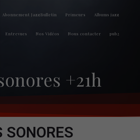
Abonnement JazzBulletin
Primeurs
Albums jazz
Entrevues
Nos Vidéos
Nous contacter
pub2
 sonores +21h
S SONORES