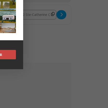
Destination Address - Auguste Quartet - Particules s
R