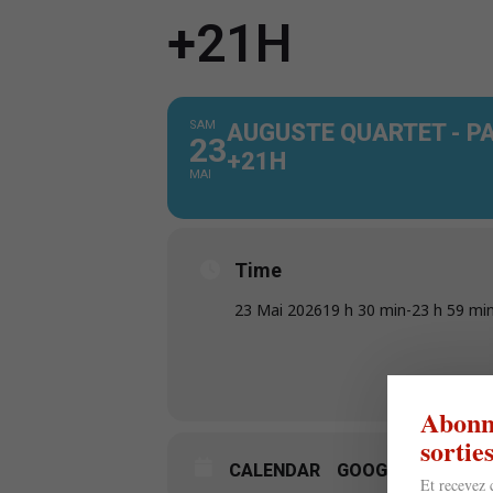
+21H
SAM
AUGUSTE QUARTET - P
23
+21H
MAI
Time
23 Mai 2026
19 h 30 min
-
23 h 59 mi
Abonne
sorti
CALENDAR
GOOGLECAL
Et recevez 