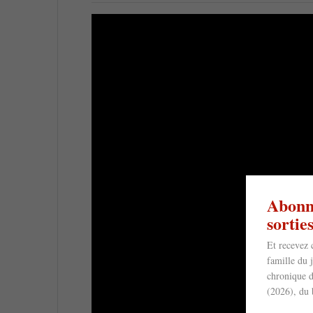
Abonne
sorti
Et recevez 
famille du 
chronique d
(2026), du 