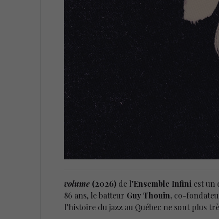
volume
(2026)
de l’
Ensemble Infini
est un 
86 ans, le batteur
Guy Thouin,
co-fondateu
l’histoire du jazz au Québec ne sont plus t