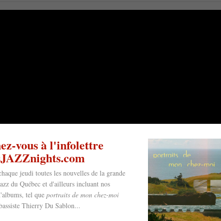
z-vous à l'infolettre
esJAZZnights.com
chaque jeudi toutes les nouvelles de la grande
jazz du Québec et d'ailleurs incluant nos
'albums, tel que
portraits de mon chez-moi
bassiste Thierry Du Sablon...