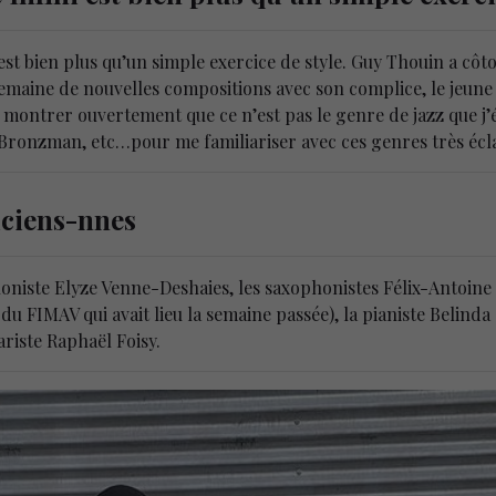
st bien plus qu’un simple exercice de style. Guy Thouin a côtoy
emaine de nouvelles compositions avec son complice, le jeune
 montrer ouvertement que ce n’est pas le genre de jazz que j’éc
 Bronzman, etc…pour me familiariser avec ces genres très écla
iciens-nnes
honiste Elyze Venne-Deshaies, les saxophonistes Félix-Antoi
 FIMAV qui avait lieu la semaine passée), la pianiste Belinda
tariste Raphaël Foisy.