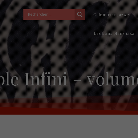
Calendrier jazz
Les bons plans jazz
e Infini – volum