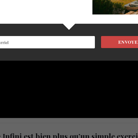
ENVOYE
Infini est bien plus qu’un simple exerci