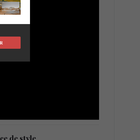
R
ce de style