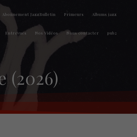
Abonnement JazzBulletin
Primeurs
Albums jazz
Entrevues
Nos Vidéos
Nous contacter
pub2
e (2026)