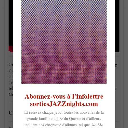
Outre les prestations avec son propre ensemble, Helen Sung
s’est produite aux côtés de grands musiciens de jazz tels que
Clark Terry, Ron Carter, Wayne Shorter, Regina Carter et
Terri Lyne Carrington et au sein de prestigieuses formations
telles que le Mingus Big Band et l’ensemble Ogresse de Cécile
Abonnez-vous à l'infolettre
McLorin Salvant. Helen Sung est une artiste Steinway.
sortiesJAZZnights.com
Christine Jensen et Helen Sung @ Bourgie
Et recevez chaque jeudi toutes les nouvelles de la
grande famille du jazz du Québec et d'ailleurs
incluant nos chronique d'albums, tel que
Slo-Mo