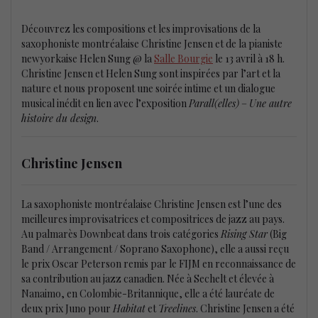
Découvrez les compositions et les improvisations de la
saxophoniste montréalaise Christine Jensen et de la pianiste
newyorkaise Helen Sung @ la
Salle Bourgie
le 13 avril à 18 h.
Christine Jensen et Helen Sung sont inspirées par l’art et la
nature et nous proposent une soirée intime et un dialogue
musical inédit en lien avec l’exposition
Parall(elles)
–
Une autre
histoire du design
.
Christine Jensen
La saxophoniste montréalaise Christine Jensen est l’une des
meilleures improvisatrices et compositrices de jazz au pays.
Au palmarès Downbeat dans trois catégories
Rising Star
(Big
Band / Arrangement / Soprano Saxophone), elle a aussi reçu
le prix Oscar Peterson remis par le FIJM en reconnaissance de
sa contribution au jazz canadien. Née à Sechelt et élevée à
Nanaimo, en Colombie-Britannique, elle a été lauréate de
deux prix Juno pour
Habitat
et
Treelines
. Christine Jensen a été