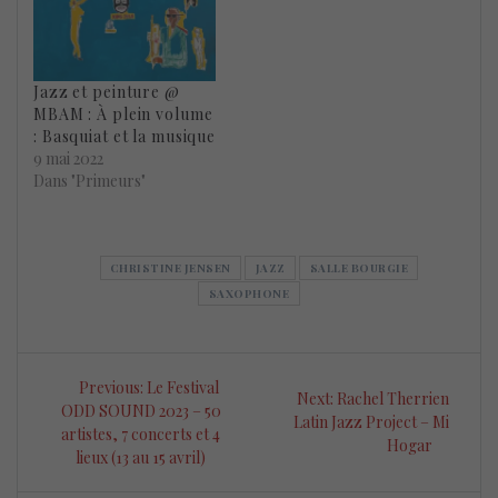
Jazz et peinture @
MBAM : À plein volume
: Basquiat et la musique
9 mai 2022
Dans "Primeurs"
CHRISTINE JENSEN
JAZZ
SALLE BOURGIE
SAXOPHONE
Navigation
Previous
Previous:
Le Festival
Next
Next:
Rachel Therrien
de
post:
ODD SOUND 2023 – 50
post:
Latin Jazz Project – Mi
artistes, 7 concerts et 4
Hogar
l’article
lieux (13 au 15 avril)