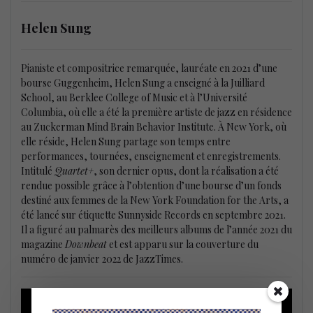
Helen Sung
Pianiste et compositrice remarquée, lauréate en 2021 d’une
bourse Guggenheim, Helen Sung a enseigné à la Juilliard
School, au Berklee College of Music et à l’Université
Columbia, où elle a été la première artiste de jazz en résidence
au Zuckerman Mind Brain Behavior Institute. À New York, où
elle réside, Helen Sung partage son temps entre
performances, tournées, enseignement et enregistrements.
Intitulé
Quartet+
, son dernier opus, dont la réalisation a été
rendue possible grâce à l’obtention d’une bourse d’un fonds
destiné aux femmes de la New York Foundation for the Arts, a
été lancé sur étiquette Sunnyside Records en septembre 2021.
Il a figuré au palmarès des meilleurs albums de l’année 2021 du
magazine
Downbeat
et est apparu sur la couverture du
numéro de janvier 2022 de JazzTimes.