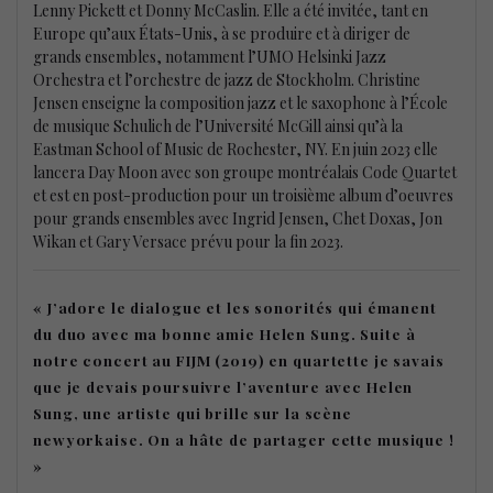
Lenny Pickett et Donny McCaslin. Elle a été invitée, tant en
Europe qu’aux États-Unis, à se produire et à diriger de
grands ensembles, notamment l’UMO Helsinki Jazz
Orchestra et l’orchestre de jazz de Stockholm. Christine
Jensen enseigne la composition jazz et le saxophone à l’École
de musique Schulich de l’Université McGill ainsi qu’à la
Eastman School of Music de Rochester, NY. En juin 2023 elle
lancera Day Moon avec son groupe montréalais Code Quartet
et est en post-production pour un troisième album d’oeuvres
pour grands ensembles avec Ingrid Jensen, Chet Doxas, Jon
Wikan et Gary Versace prévu pour la fin 2023.
« J’adore le dialogue et les sonorités qui émanent
du duo avec ma bonne amie Helen Sung. Suite à
notre concert au FIJM (2019) en quartette je savais
que je devais poursuivre l’aventure avec Helen
Sung, une artiste qui brille sur la scène
newyorkaise. On a hâte de partager cette musique !
»