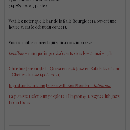
514 285-2000, poste 1
Veuillez noter que le bar de la Salle Bourgie sera ouvert une
heure avant le début du concert.
Voici un autre concert qui saura vous intéresser :
Landline
– musique improvisée/arts visuels – 28 mai – 13 h
Christine Jensen 4tet – Quiescence @ Jazz en Rafale Live Cam
– Cheffes de jazz (4 déc 2021)
Ingrid and Christine Jensen with Ben Monder –
Infinitude
La pianiste Helen Sung explore Ellington @ Dizzy’s Club Jazz
From Home