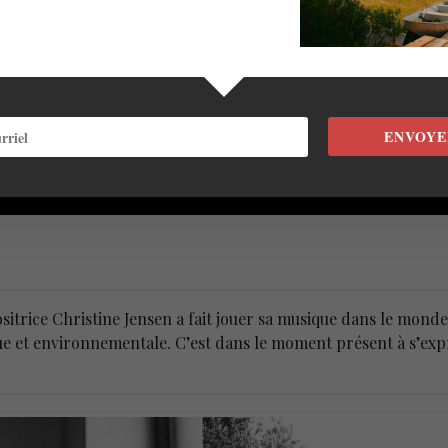
ENVOYE
itrice Christine Jensen a fait jouer sa musique dans le monde
ique et environnementale. C’est dans le moment présent à s’exp