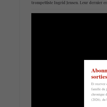
trompettiste Ingrid Jensen. Leur dernier en
Abonne
sorti
Et recevez 
famille du 
chronique d
(2026), du 