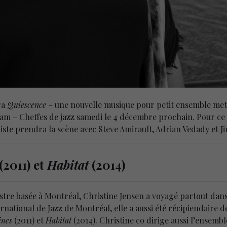
ra
Quiescence
– une nouvelle musique pour petit ensemble mettan
m – Cheffes de jazz samedi le 4 décembre prochain. Pour ce 5
iste prendra la scène avec Steve Amirault, Adrian Vedady et J
(2011) et
Habitat
(2014)
stre basée à Montréal, Christine Jensen a voyagé partout da
ernational de Jazz de Montréal, elle a aussi été récipiendaire
ines
(2011) et
Habitat
(2014). Christine co dirige aussi l’ensemb