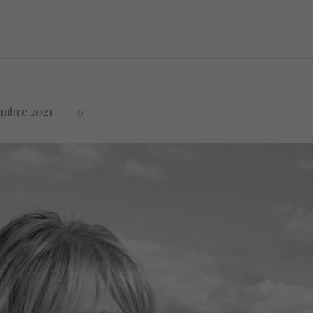
embre 2021
|
0