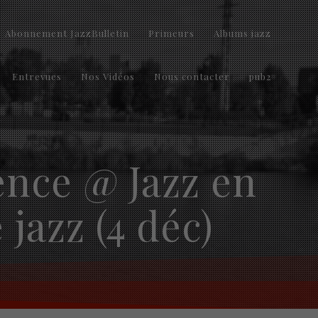
Abonnement JazzBulletin
Primeurs
Albums jazz
Entrevues
Nos Vidéos
Nous contacter
pub2
ence @ Jazz en
jazz (4 déc)