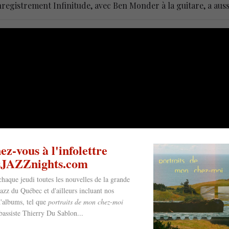
registrement Infinitude, avec Ben Monder à la guitare, a auss
z-vous à l'infolettre
esJAZZnights.com
chaque jeudi toutes les nouvelles de la grande
jazz du Québec et d'ailleurs incluant nos
'albums, tel que
portraits de mon chez-moi
bassiste Thierry Du Sablon...