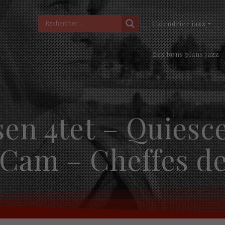
Calendrier jazz
Les bons plans jazz
sen 4tet – Quiesc
 Cam – Cheffes de 