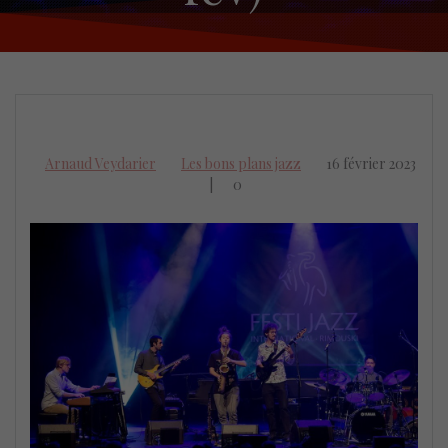
Arnaud Veydarier
Les bons plans jazz
16 février 2023
|
0