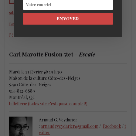
bandcamp
site web
ENVOYER
facebook
l’événement facebook
Carl Mayotte Fusion 5tet –
Escale
Mardi le 21 février @ 19 h 30
Maison de la culture Côte-des-Neiges
5290 Côte-des-Neiges
514-872-6889
Montréal, QC
billetterie (faites vite c’est quasi-complet!)
Arnaud G. Veydarier
:
arnaudgveydarier@gmail.com
/
Facebook
/
t
witter