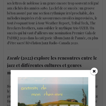
ses lettres de noblesse à un genre encore trop souvent relégué
aux clichés des années 1980. La clef de ce succès : un groove
béton assuré par une section rythmique irréprochable, des
mélodies inspirées et de savoureuses envolées improvisées, le
tout évoquant tour à tour Weather Report, Tribal Tech, The
Breckers Brothers, sans oublier le mythique trio UZEB. Un
succès qui lui vaut d’ailleurs une nomination Premier Gala de
l’ADISQ 2020 dans la catégorie Album Jazz de l’année, en plus
d’être sacré Révélation Jazz Radio-Canada 2020.
Escale
(2022) explore les rencontres entre le
jazz et différentes cultures et genres
musicaux
Son dernier-né,
Esclale
(2022), marque un nouveau jalon pour
le jeune bassiste qui entre dans le groupe sélect de la
prestigieuse étiquette Analekta. Délaissant quelque peu le jazz
fusion, Carl Mayotte explore cette fois les rencontres entre le