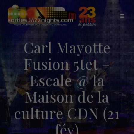
Skip
to
content
Carl Mayotte
Fusion 5tet –
Escale @ la
Maison de la
culture CDN (21
fév)