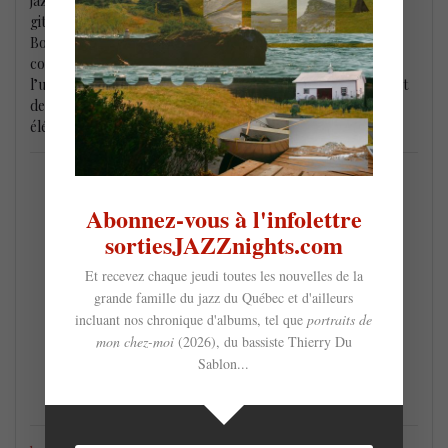
jazz et différentes cultures et genres musicaux, du flamenco
gitan à la variété francophone, dont une reprise inusitée de
Bozo de Félix Leclerc. Piste après piste, les compositions se
construisent de façon remarquable, notamment par
l’utilisation de phrases simples et répétées, de percussions et
de rythmes qui animent chaque morceau, devenant un
élément central de la musique de Mayotte.
Abonnez-vous à l'infolettre
sortiesJAZZnights.com
Et recevez chaque jeudi toutes les nouvelles de la
grande famille du jazz du Québec et d'ailleurs
incluant nos chronique d'albums, tel que
portraits de
mon chez-moi
(2026), du bassiste Thierry Du
Sablon...