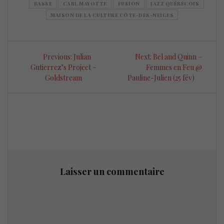
BASSE
CARL MAYOTTE
FUSION
JAZZ QUÉBÉCOIS
MAISON DE LA CULTURE CÔTE-DES-NEIGES
Navigation
Previous
Next
Previous:
Julian
Next:
Bel and Quinn –
de
post:
post:
Gutierrez’s Project –
Femmes en Feu @
Goldstream
Pauline-Julien (25 fév)
l’article
Laisser un commentaire