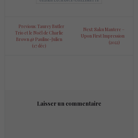
VALÉRIE LACHANCE-GUILLEMETTE
Navigation
Previous
Previous:
Taurey Butler
Next
Next:
Saku Mantere –
de
post:
Trio et le Noël de Charlie
post:
Upon First Impression
Brown @ Pauline-Julien
(2022)
l’article
(17 déc)
Laisser un commentaire