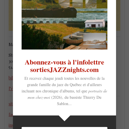
Mardi le 13 décembre @ 21 h
Studio TD
Abonnez-vous à l'infolettre
305 Ste-Catherine O.
sortiesJAZZnights.com
514-492-1775
billetterie
Et recevez chaque jeudi toutes les nouvelles de la
grande famille du jazz du Québec et d'ailleurs
l’événement Facebook
incluant nos chronique d'albums, tel que
portraits de
mon chez-moi
(2026), du bassiste Thierry Du
Sablon...
site web
facebook
instagram