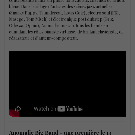
contribuant à initier un public nouveau aux charmes de la note
bleue. Dans le sillage d’artistes des scènes jazz actuelles
(Snarky Puppy, Thundercat, Louis Cole), electro soul (FKJ,
Masego, Tom Misch) et électronique post dubstep (Griz,
Odesza, Opiuo), Anomalie joue sur tous les fronts en
cumulant les rôles pianiste virtuose, de brillant claviériste, de
réalisateur et d’auteur-compositeur.
Anomalie Big Band – une première le 13