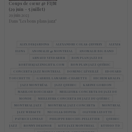
Coups de cœur @ FIJM
(29 juin – 5 juillet)
29 juin 2023
Dans "Les bons plans jazz"
ALEX DESJARDINS
ALEXANDRE COLAS-JEFFREY
ALEXIS
ELINA
ANOMALIE @ MONTREAL
ANOMALIE BIG BAND
ARNAUD VEYDARIER
BON PLAN JAZZ DE
SORTIESJAZZNIGHTS.COM
BON PLAN JAZZ QUÉBEC
CONCERTS JAZZ MONTREAL
DOMINIC LÉVEILLÉ
EDOUARD
TOUCHETTE
GABRIEL LAMARRE-CHARETTE
HICHEM KHALFA
JAZZ MONTRÉAL
JAZZ QUEBEC
KARINE GORDON
MARILOU BOUCHARD
MEILLEURS CONCERTS DE JAZZ DU
MONDE
MEILLEURS CONCERTS DE JAZZ DU QUÉBEC
MONTREAL JAZZ
MONTREAL JAZZ CONCERTS
MONTREAL
JAZZ WEBSITE
NICOLAS DUPUIS
OLIVIER LIZOTTE
PATRICE LUNEAU
PHILIPPE BROCHU-PELLETIER
QUEBEC
JAZZ
RONNY DESINOR
SITE JAZZ MONTREAL
STUDIO TD