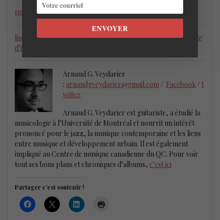
pour écouter
Galerie
ENVOYER
lisez la chronique d’album de Arnaud G. Veydarier sur
Galerie
d’il y a quelques mois
Arnaud G. Veydarier
:
arnaudgveydarier@gmail.com
/
Facebook
/
t
witter
Arnaud G. Veydarier est guitariste, a étudié la
musicologie à l’Université de Montréal et nourrit un intérêt
prononcé pour le jazz, la musique contemporaine et les liens
entre musique et développement urbain. Il est également
impliqué au Centre de musique canadienne du QC. Pour voir
tout ses bons plans et chroniques d’albums,
c’est ici
Partager c'est soutenir !