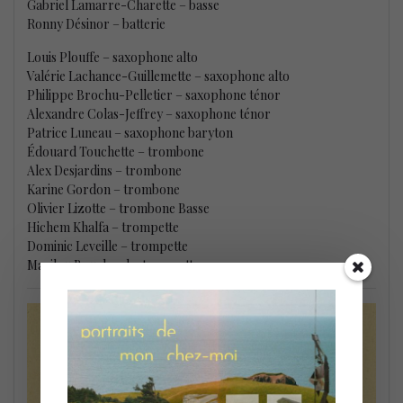
Gabriel Lamarre-Charette – basse
Ronny Désinor – batterie
Louis Plouffe – saxophone alto
Valérie Lachance-Guillemette – saxophone alto
Philippe Brochu-Pelletier – saxophone ténor
Alexandre Colas-Jeffrey – saxophone ténor
Patrice Luneau – saxophone baryton
Édouard Touchette – trombone
Alex Desjardins – trombone
Karine Gordon – trombone
Olivier Lizotte – trombone Basse
Hichem Khalfa – trompette
Dominic Leveille – trompette
Marilou Bouchard – trompette