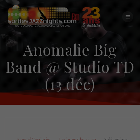
Skip
to
content
Anomalie Big
Band @ Studio TD
(13 déc)
Arnaud Veydarier
Les bons plans jazz
8 décembre