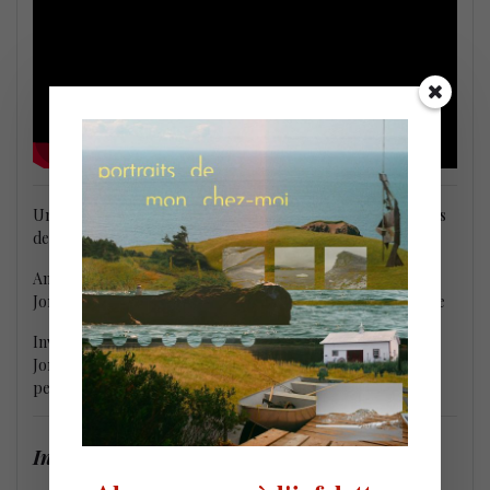
Un beau cadeau à proposer et pas uniquement aux passionés
de la note bleue.
Annam Nguyen : guitare / Thiago Ferté : saxophones /
Jonathan Boudreau : contrebasse / Simon Bergeron : batterie
Invités spéciaux : Jacques Kuba Séguin : trompettiste /
Jonathan Turgeon : piano, claviers / Elli Miller Maboungo :
percussions / Frédérique Giguère : voix
Incantations
d’AFJP
–
les pièces