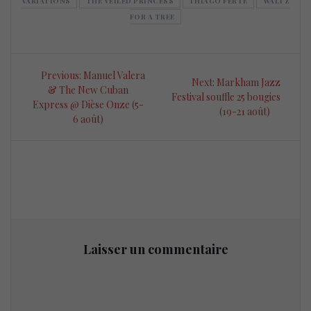
VARIATIONS
THE VEILED PRINCESS
THIAGO FERTÉ
WALTZ
FOR A TREE
Navigation
Previous
Previous:
Manuel Valera
Next
Next:
Markham Jazz
de
post:
& The New Cuban
post:
Festival souffle 25 bougies
Express @ Dièse Onze (5-
(19-21 août)
l’article
6 août)
Laisser un commentaire