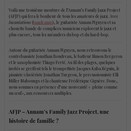
Voilà une troisième mouture de l’Annam’s Family Jazz Project
(AFJP) qui fera le bonheur de tous les amateurs de jazz. Avec
Incantations
(
bandcamp
), le guitariste Annam Nguyen et sa
chouette bande de complices/musiciens explorent le jazz et
plus encore, tous les méandres du bop et du hard-bop.
Autour du guitariste Annam Nguyen, nous retrouvons le
contrebassiste Jonathan Boudreau, le batteur Simon Bergeron
et le saxophoniste Thiago Ferté. Au fil des plages, quelques
invités se greffent tels le trompettiste Jacques Kuba Séguin, le
pianiste/claviériste Jonathan Turgeon, le percussionniste Elli
Miller Maboungo et la chanteuse Frédérique Giguère. Donc,
nous sommes en présence d’une nouveauté « pleine comme
un œuf», aux ressources multiples.
AFJP – Annam’s Family Jazz Project, une
histoire de famille ?