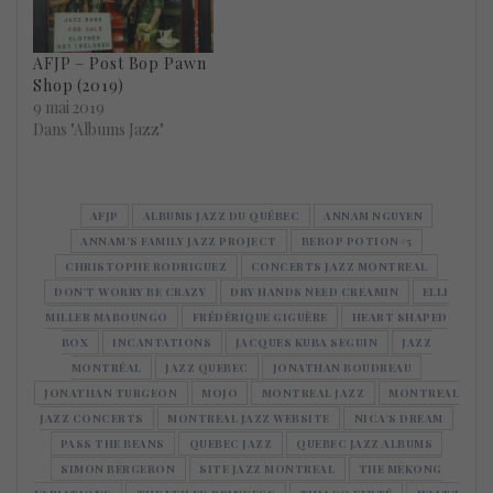
AFJP – Post Bop Pawn
Shop (2019)
9 mai 2019
Dans "Albums Jazz"
AFJP
ALBUMS JAZZ DU QUÉBEC
ANNAM NGUYEN
ANNAM’S FAMILY JAZZ PROJECT
BEBOP POTION#5
CHRISTOPHE RODRIGUEZ
CONCERTS JAZZ MONTREAL
DON'T WORRY BE CRAZY
DRY HANDS NEED CREAMIN
ELLI
MILLER MABOUNGO
FRÉDÉRIQUE GIGUÈRE
HEART SHAPED
BOX
INCANTATIONS
JACQUES KUBA SEGUIN
JAZZ
MONTRÉAL
JAZZ QUEBEC
JONATHAN BOUDREAU
JONATHAN TURGEON
MOJO
MONTREAL JAZZ
MONTREAL
JAZZ CONCERTS
MONTREAL JAZZ WEBSITE
NICA'S DREAM
PASS THE BEANS
QUEBEC JAZZ
QUEBEC JAZZ ALBUMS
SIMON BERGERON
SITE JAZZ MONTREAL
THE MEKONG