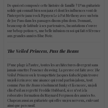
De quoi est composée cette histoire de famille ? D’un guitariste
solide qui connaît bien son jazz et dont les influences vont de
l’interprète jazz/rock Nguyen Le à Pat Metheny avec un brin
de Joe Pass dans les passages disons plus doux. Donnant,
beaucoup de latitude à ses partenaires, Incantations s’ouvre
sur bebop potion#5, une belle infusion en soi qui fait référence
aux grandes années Blue Note.
The Veiled Princess, Pass the Beans
D’une plage à l’autre, toutes les architectures divergent sans
jamais omettre l’essence du swing. La preuve est faite avec
The
Veiled Princess
ou le trompettiste Jacques Kuba Séguin trouve
un joli écrin avec une aisance qui rend parfois jaloux, tout
comme
Pass the Beans
résolument funky et là encore, un joli
clin d’œil au regretté Freddie Hubbard, si ce n’est à la
roborative formation du Maynard Ferguson des années 80.
Chapeau aussi au guitariste qui offre un jeu nerveux, enlevant
ainsi que percussif.