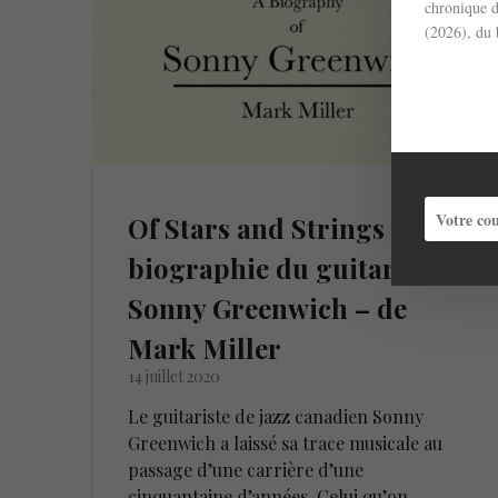
chronique d
(2026), du 
Of Stars and Strings – une
biographie du guitariste
Sonny Greenwich – de
Mark Miller
14 juillet 2020
Le guitariste de jazz canadien Sonny
Greenwich a laissé sa trace musicale au
passage d’une carrière d’une
cinquantaine d’années. Celui qu’on