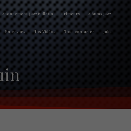
Abonnement JazzBulletin
Primeurs
Albums jazz
Entrevues
Nos Vidéos
Nous contacter
pub2
uin