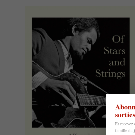
Abonne
sorti
Et recevez 
famille du 