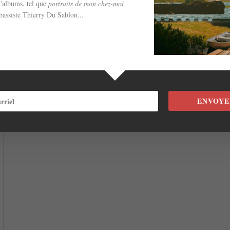
'albums, tel que
portraits de mon chez-moi
bassiste Thierry Du Sablon...
ENVOYE