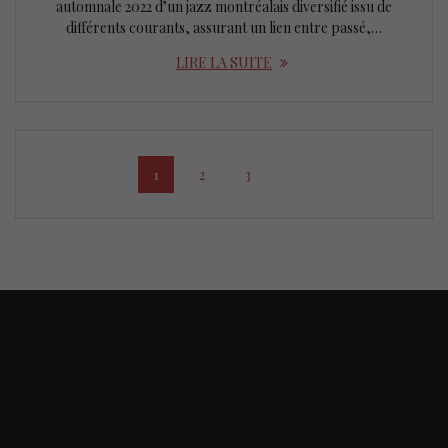
automnale 2022 d’un jazz montréalais diversifié issu de
différents courants, assurant un lien entre passé,…
LIRE LA SUITE
Posts
Page
Page
Page
1
2
3
navigation