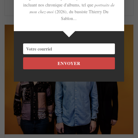
LIRE LA SUITE
incluant nos chronique d'albums, tel que
portraits de
mon chez-moi
(2026), du bassiste Thierry Du
Sablon...
ENVOYER