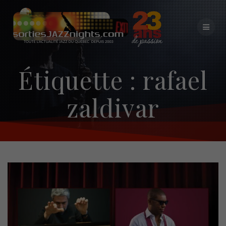
Skip
to
content
Étiquette :
rafael
zaldivar