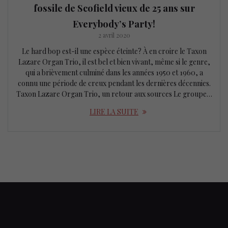
fossile de Scofield vieux de 25 ans sur
Everybody’s Party!
2 avril 2020
Le hard bop est-il une espèce éteinte? À en croire le Taxon
Lazare Organ Trio, il est bel et bien vivant, même si le genre,
qui a brièvement culminé dans les années 1950 et 1960, a
connu une période de creux pendant les dernières décennies.
Taxon Lazare Organ Trio, un retour aux sources Le groupe…
LIRE LA SUITE