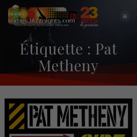
Skip
to
content
Étiquette :
Pat
Metheny