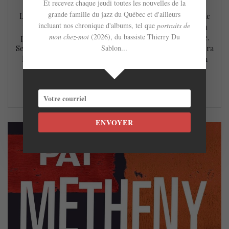
Et recevez chaque jeudi toutes les nouvelles de la
grande famille du jazz du Québec et d'ailleurs
Le légendaire guitariste et compositeur Pat Metheny sera de
incluant nos chronique d'albums, tel que
portraits de
passage à l’Olympia de Montréal le 29 novembre prochain
mon chez-moi
(2026), du bassiste Thierry Du
pour offrir une performance intime et unique en son genre.
Sablon...
Seul sur scène et armé d’une douzaine de guitares, il revisitera
les compositions marquantes de sa longue carrière tout en
interprétant des œuvres récentes issues de ses…
LIRE LA SUITE
ENVOYER